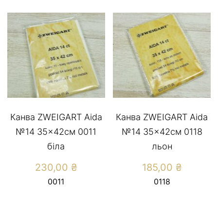
Канва ZWEIGART Aida
Канва ZWEIGART Aida
№14 35×42см 0011
№14 35×42см 0118
біла
льон
230,00
₴
185,00
₴
0011
0118