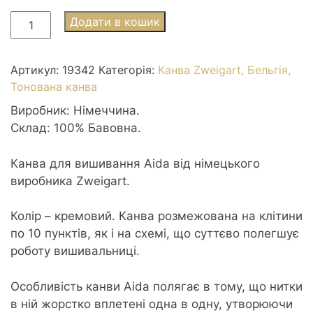
Канва
Додати в кошик
ZWEIGART
Aida
№18
Артикул:
19342
Категорія:
Канва Zweigart, Бельгія,
50*50см
Тонована канва
3465/150
Виробник: Німеччина.
молочний
Склад: 100% Бавовна.
клітинка
кількість
Канва для вишивання Aida від німецького
виробника Zweigart.
Колір – кремовий. Канва розмежована на клітини
по 10 пунктів, як і на схемі, що суттєво полегшує
роботу вишивальниці.
Особливість канви Aida полягає в тому, що нитки
в ній жорстко вплетені одна в одну, утворюючи