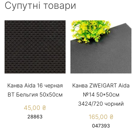
Супутні товари
Канва Aida 16 черная
Канва ZWEIGART Aida
ВТ Бельгия 50х50см
№14 50*50см
3424/720 чорний
45,00
₴
165,00
₴
28863
047393