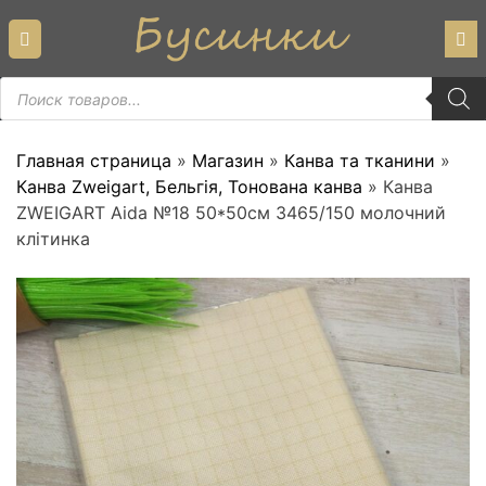
Skip
to
content
Пошук
товарів
Главная страница
»
Магазин
»
Канва та тканини
»
Канва Zweigart, Бельгія, Тонована канва
»
Канва
ZWEIGART Aida №18 50*50см 3465/150 молочний
клітинка