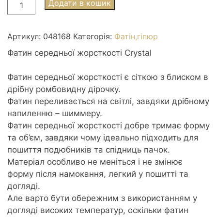
Фатин
Додати в кошик
середньої
жорсткості
Crystal
Артикул:
048168
Категорія:
Фатін,гіпюр
3м
Фатин середньої жорсткості Crystal
508
салат
Фатин середньої жорсткості є сіткою з блиском в
кількість
дрібну ромбовидну дірочку.
Фатин переливається на світлі, завдяки дрібному
напиленню – шиммеру.
Фатин середньої жорсткості добре тримає форму
та об’єм, завдяки чому ідеально підходить для
пошиття подюбників та спідниць пачок.
Матеріал особливо не меніться і не змінює
форму після намокання, легкий у пошитті та
догляді.
Але варто бути обережним з використанням у
догляді високих температур, оскільки фатин