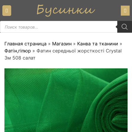
Skip
to
content
Пошук
товарів
Главная страница
»
Магазин
»
Канва та тканини
»
Фатін,гіпюр
»
Фатин середньої жорсткості Crystal
3м 508 салат