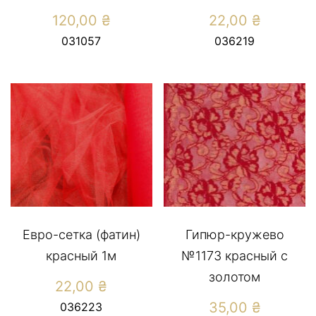
120,00
₴
22,00
₴
031057
036219
Евро-сетка (фатин)
Гипюр-кружево
красный 1м
№1173 красный с
золотом
22,00
₴
35,00
₴
036223