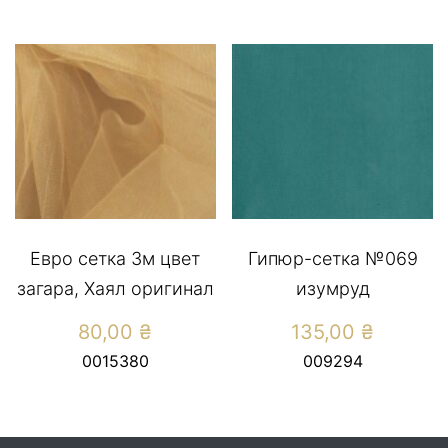
Евро сетка 3м цвет
Гипюр-сетка №069
загара, Хаял оригинал
изумруд
80,00
₴
135,00
₴
0015380
009294