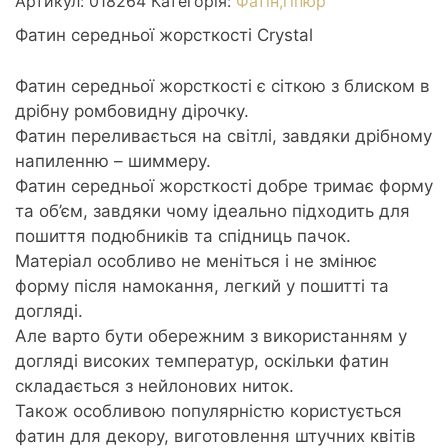
Артикул:
018264
Категорія:
Фатін,гіпюр
Фатин середньої жорсткості Crystal
Фатин середньої жорсткості є сіткою з блиском в
дрібну ромбовидну дірочку.
Фатин переливається на світлі, завдяки дрібному
напиленню – шиммеру.
Фатин середньої жорсткості добре тримає форму
та об’єм, завдяки чому ідеально підходить для
пошиття подюбників та спідниць пачок.
Матеріал особливо не меніться і не змінює
форму після намокання, легкий у пошитті та
догляді.
Але варто бути обережним з використанням у
догляді високих температур, оскільки фатин
складається з нейлонових ниток.
Також особливою популярністю користується
фатин для декору, виготовлення штучних квітів