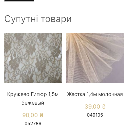
Супутні товари
Кружево Гипюр 1,5м
Жестка 1,4м молочная
бежевый
39,00
₴
90,00
₴
049105
052789