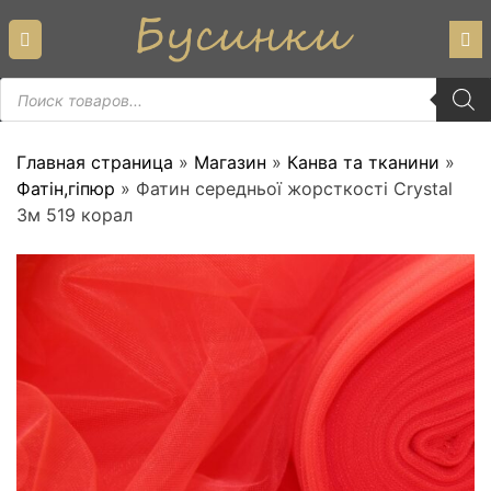
Skip
to
content
Пошук
товарів
Главная страница
»
Магазин
»
Канва та тканини
»
Фатін,гіпюр
»
Фатин середньої жорсткості Crystal
3м 519 корал