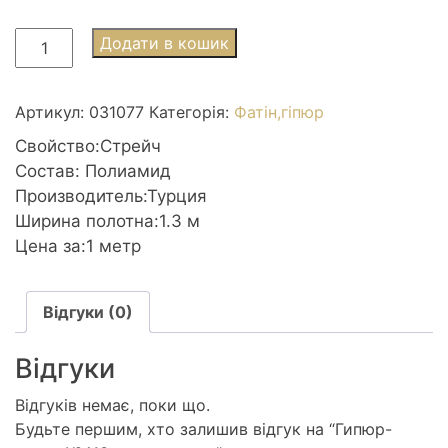
Гипюр-
Додати в кошик
сетка
№413
ярко-
Артикул:
031077
Категорія:
Фатін,гіпюр
желтая
Свойство:Стрейч
кількість
Состав: Полиамид
Производитель:Турция
Ширина полотна:1.3 м
Цена за:1 метр
Відгуки (0)
Відгуки
Відгуків немає, поки що.
Будьте першим, хто залишив відгук на “Гипюр-