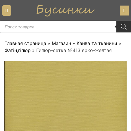
Skip
to
content
Пошук
товарів
Главная страница
»
Магазин
»
Канва та тканини
»
Фатін,гіпюр
»
Гипюр-сетка №413 ярко-желтая