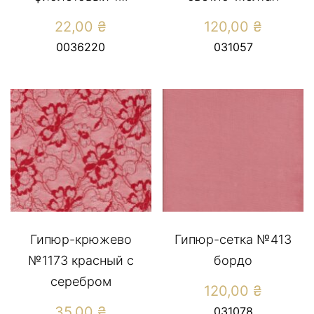
22,00
₴
120,00
₴
0036220
031057
Гипюр-крюжево
Гипюр-сетка №413
№1173 красный с
бордо
серебром
120,00
₴
35,00
₴
031078