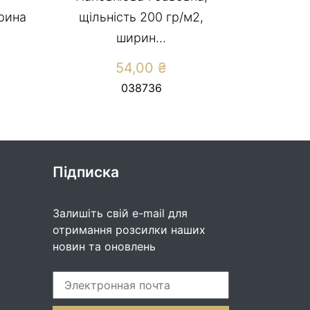
ирина
щільність 200 гр/м2,
ширин...
54,00
₴
038736
Підписка
Залишіть свій e-mail для
отримання розсилки наших
новин та оновлень