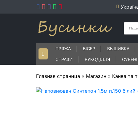
Skip
Україн
to
content
Пошу
товар
ПРЯЖА
БІСЕР
ВЫШИВКА
СТРАЗИ
РУКОДІЛЛЯ
СУВЕН
Главная страница
»
Магазин
»
Канва та 