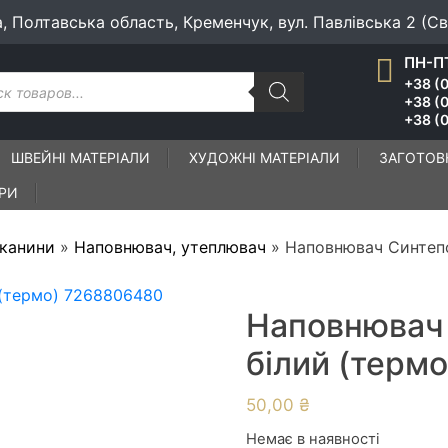
а, Полтавська область, Кременчук, вул. Павлівська 2 (С
ПН-ПТ
к
+38 (0
ів
+38 (
+38 (0
ШВЕЙНІ МАТЕРІАЛИ
ХУДОЖНІ МАТЕРІАЛИ
ЗАГОТОВ
ІРИ
тканини
»
Наповнювач, утеплювач
»
Наповнювач Синтепо
Наповнювач 
білий (терм
50,00
₴
Немає в наявності