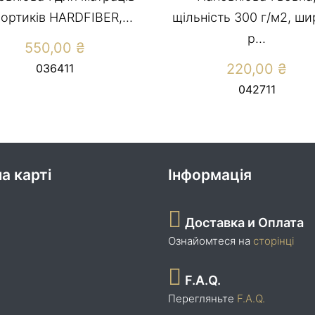
бортиків HARDFIBER,...
щільність 300 г/м2, ш
р...
550,00
₴
220,00
₴
036411
042711
а карті
Інформація
Доставка и Оплата
Ознайомтеся на
сторінці
F.A.Q.
Перегляньте
F.A.Q.