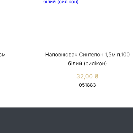
см
Наповнювач Синтепон 1,5м п.100
білий (силікон)
32,00
₴
051883