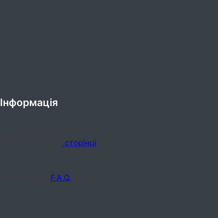
Інформація
Доставка и Оплата
Ознайомтеся на
сторінці
F.A.Q.
Перегляньте
F.A.Q.
Наші соц. мережі