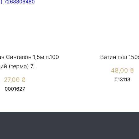
ч Синтепон 1,5м п.100
Ватин п/ш 150
ий (термо) 7...
48,00
₴
27,00
₴
013113
0001627