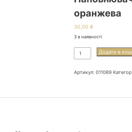
оранжева
30,00
₴
3 в наявності
Наповнювач
Додати в кош
Стружка
50г
для
Артикул:
011089
Категор
коробок
оранжева
кількість