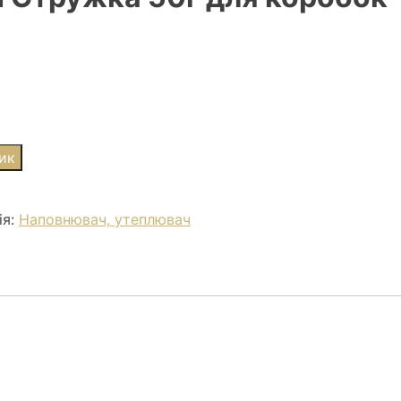
ик
ія:
Наповнювач, утеплювач