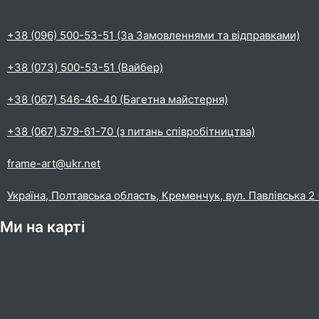
+38 (096) 500-53-51 (За Замовленнями та відправками)
+38 (073) 500-53-51 (Вайбер)
+38 (067) 546-46-40 (Багетна майстерня)
+38 (067) 579-61-70 (з питань співробітництва)
frame-art@ukr.net
Україна, Полтавська область, Кременчук, вул. Павлівська 2
Ми на карті