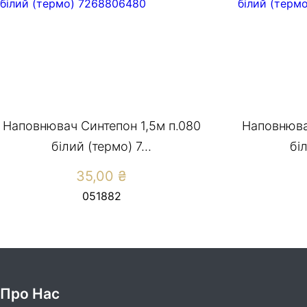
Наповнювач Синтепон 1,5м п.080
Наповнюва
білий (термо) 7...
біл
35,00
₴
051882
Про Нас