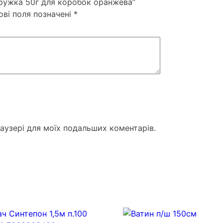
ружка 50г для коробок оранжева”
ові поля позначені
*
раузері для моїх подальших коментарів.