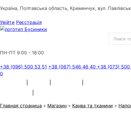
Skip
Україна, Полтавська область, Кременчук, вул. Павлівсь
to
content
Увійти
Реєстрація
Пошук
товарів
ПН-ПТ 9:00 - 18:00
+38 (096) 500 53 51
+38 (067) 546 46 40
+38 (073) 500
0
ПРЯЖА
БІСЕР
ВЫШИВКА
ШВЕЙНІ МАТЕРІАЛИ
СУВЕНІРИ
Главная страница
»
Магазин
»
Канва та тканини
»
Напо