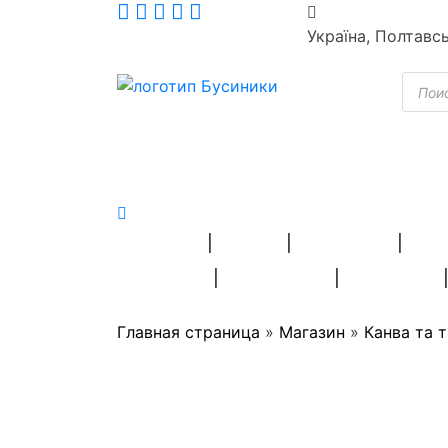
Skip
to
Україна, Полтавс
content
Пошу
товар
ПРЯЖА
БІСЕР
ВЫШИВКА
ШВЕ
СТРАЗИ
РУКОДІЛЛЯ
СУВЕНІРИ
Главная страница
»
Магазин
»
Канва та 