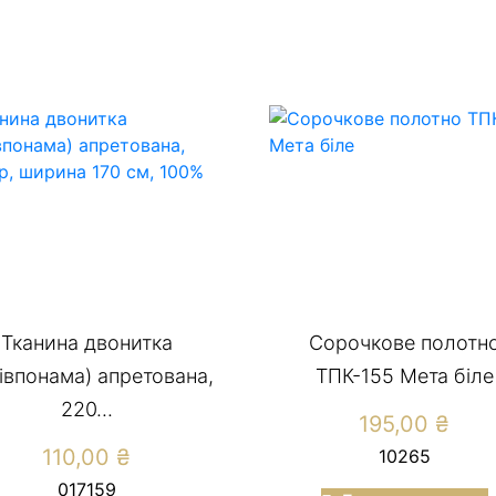
Тканина двонитка
Сорочкове полотн
півпонама) апретована,
ТПК-155 Мета біле
220...
195,00
₴
110,00
₴
10265
017159