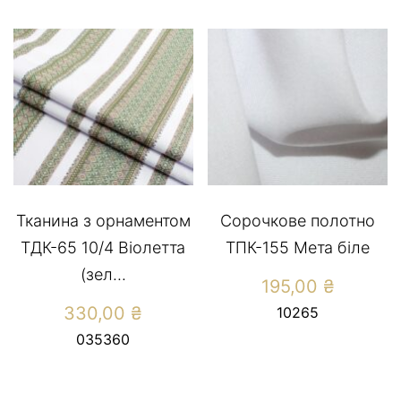
Тканина з орнаментом
Сорочкове полотно
ТДК-65 10/4 Віолетта
ТПК-155 Мета біле
(зел...
195,00
₴
330,00
₴
10265
035360