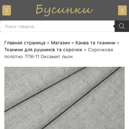
Skip
to
content
Пошук
товарів
Главная страница
»
Магазин
»
Канва та тканини
»
Тканини для рушників та сорочок
»
Сорочкове
полотно ТПК-11 Оксамит льон