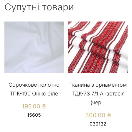
Супутні товари
Сорочкове полотно
Тканина з орнаментом
ТПК-190 Онікс біле
ТДК-73 7/1 Анастасія
(чер...
195,00
₴
300,00
₴
15605
030132