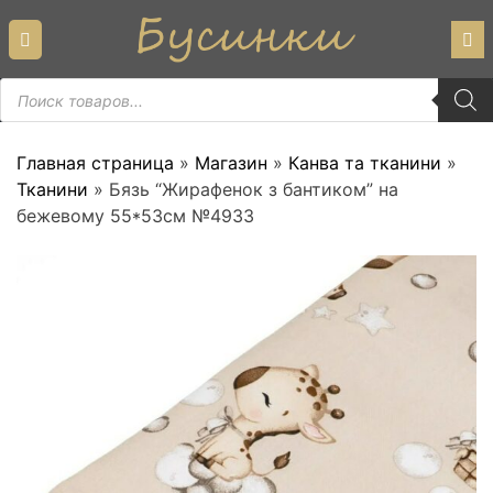
Skip
to
content
Пошук
товарів
Главная страница
»
Магазин
»
Канва та тканини
»
Тканини
»
Бязь “Жирафенок з бантиком” на
бежевому 55*53см №4933