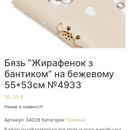
Бязь “Жирафенок з
бантиком” на бежевому
55*53см №4933
30,00
₴
Немає в наявності
Артикул:
04028
Категорія:
Тканини
Бавовняний матеріал від польського виробника.