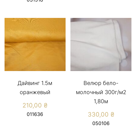
Дайвинг 1.5м
Велюр бело-
оранжевый
молочный 300г/м2
1,80м
210,00
₴
330,00
₴
011636
050106