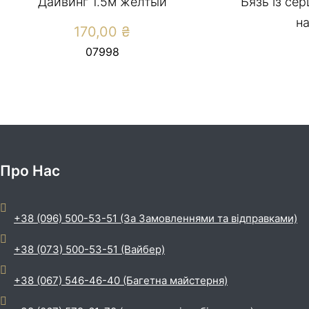
Дайвинг 1.5м желтый
Бязь із се
на
170,00
₴
07998
Про Нас
+38 (096) 500-53-51 (За Замовленнями та відправками)
+38 (073) 500-53-51 (Вайбер)
+38 (067) 546-46-40 (Багетна майстерня)