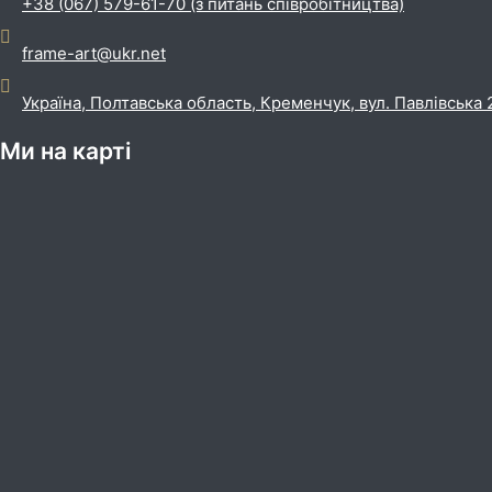
+38 (067) 579-61-70 (з питань співробітництва)
frame-art@ukr.net
Україна, Полтавська область, Кременчук, вул. Павлівська 
Ми на карті