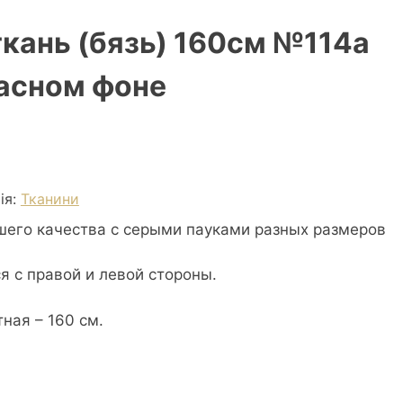
кань (бязь) 160см №114а
расном фоне
ія:
Тканини
шего качества с серыми пауками разных размеров
я с правой и левой стороны.
ная – 160 см.