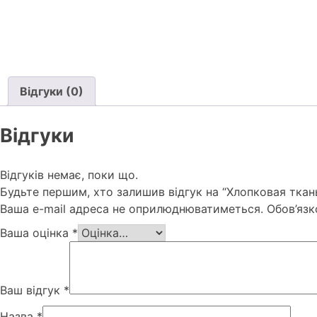
Відгуки (0)
Відгуки
Відгуків немає, поки що.
Будьте першим, хто залишив відгук на “Хлопковая ткан
Ваша e-mail адреса не оприлюднюватиметься.
Обов’язк
Ваша оцінка
*
Ваш відгук
*
Назва
*