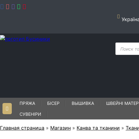
Skip
to
content
Україн
Пошук
товарів
ПРЯЖА
БІСЕР
ВЫШИВКА
ШВЕЙНІ МАТЕР
СУВЕНІРИ
Главная страница
»
Магазин
»
Канва та тканини
»
Ткан