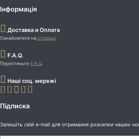
Інформація
Доставка и Оплата
Ознайомтеся на
сторінці
F.A.Q.
Перегляньте
F.A.Q.
Наші соц. мережі
Підписка
Залишіть свій e-mail для отримання розсилки наших но