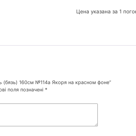
Цена указана за 1 пог
ь (бязь) 160см №114а Якоря на красном фоне”
ові поля позначені
*