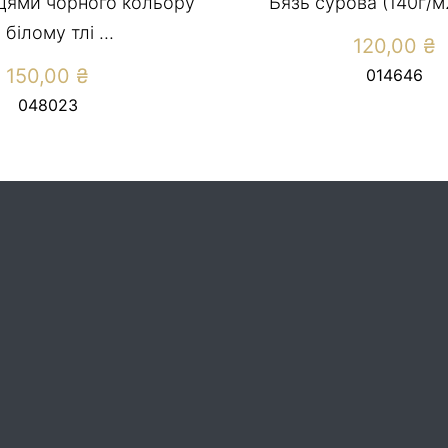
рцями чорного кольору
Бязь сурова (140г/м
 білому тлі ...
120,00
₴
150,00
₴
014646
048023