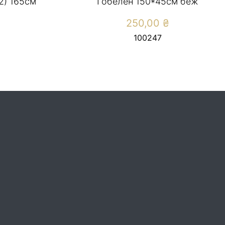
2) 165см
Гобелен 150*45см беж
250,00
₴
100247