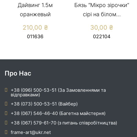
Дайвинг 1.5м
Бязь “Мікро зірочки”
оранжевый
сірі на білом...
210,00
₴
30,00
₴
011636
022104
Про Нас
+38 (096) 500-53-51 (За Замовленнями та
відправками)
+38 (073) 500-53-51 (Вайбер)
+38 (067) 546-46-40 (Багетна майстерня)
+38 (067) 579-61-70 (з питань співробітництва)
frame-art@ukr.net