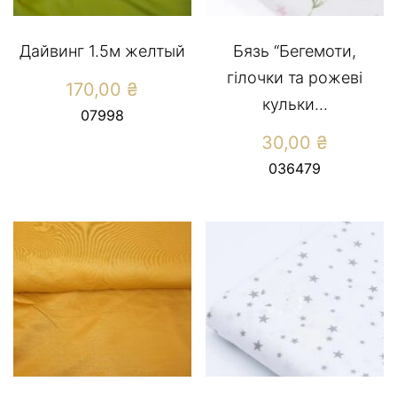
Дайвинг 1.5м желтый
Бязь “Бегемоти,
гілочки та рожеві
170,00
₴
кульки...
07998
30,00
₴
036479