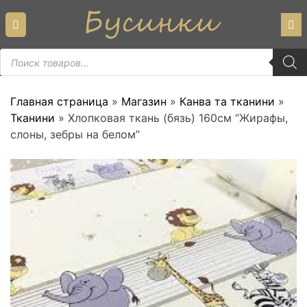
Skip
to
content
Пошук
товарів
Главная страница
»
Магазин
»
Канва та тканини
»
Тканини
»
Хлопковая ткань (бязь) 160см “Жирафы,
слоны, зебры на белом”