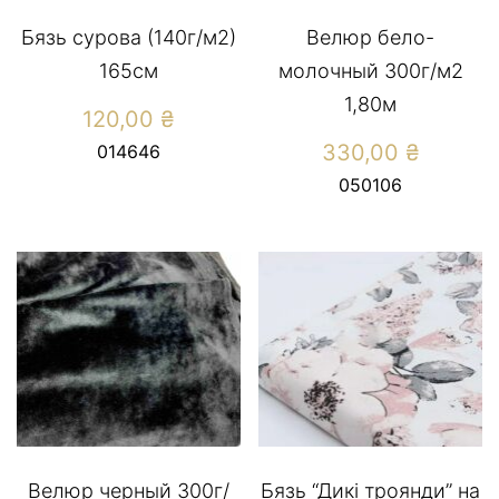
Бязь сурова (140г/м2)
Велюр бело-
165см
молочный 300г/м2
1,80м
120,00
₴
330,00
₴
014646
050106
Велюр черный 300г/
Бязь “Дикі троянди” на