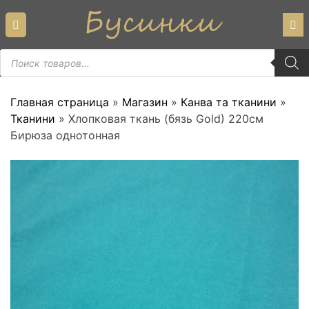
Skip
to
content
Пошук
товарів
Главная страница
»
Магазин
»
Канва та тканини
»
Тканини
»
Хлопковая ткань (бязь Gold) 220см
Бирюза однотонная