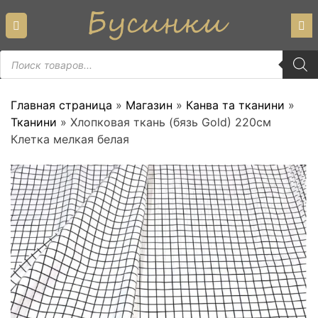
Skip
to
content
Пошук
товарів
Главная страница
»
Магазин
»
Канва та тканини
»
Тканини
»
Хлопковая ткань (бязь Gold) 220см
Клетка мелкая белая