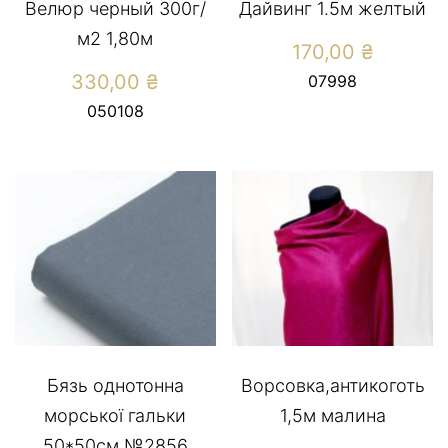
Велюр черный 300г/
Дайвинг 1.5м желтый
м2 1,80м
170,00
₴
330,00
₴
07998
050108
Бязь однотонна
Ворсовка,антикоготь
морської гальки
1,5м малина
50*50см №2856