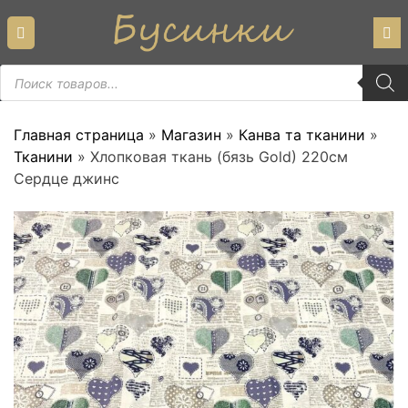
Skip
to
content
Пошук
товарів
Главная страница
»
Магазин
»
Канва та тканини
»
Тканини
»
Хлопковая ткань (бязь Gold) 220см
Сердце джинс