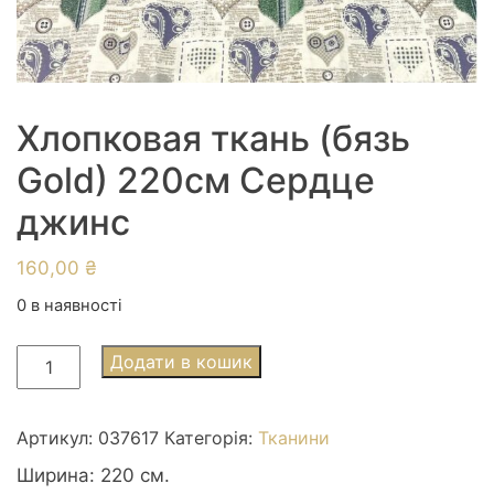
Хлопковая ткань (бязь
Gold) 220см Сердце
джинс
160,00
₴
0 в наявності
Хлопковая
Додати в кошик
ткань
(бязь
Gold)
Артикул:
037617
Категорія:
Тканини
220см
Ширина: 220 см.
Сердце