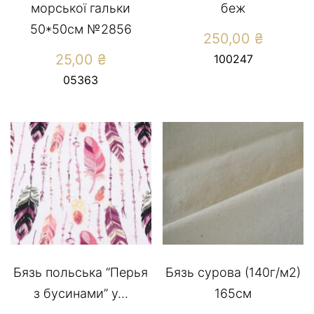
морської гальки
беж
50*50см №2856
250,00
₴
25,00
₴
100247
05363
Бязь польська “Перья
Бязь сурова (140г/м2)
з бусинами” у...
165см