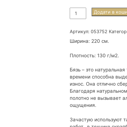
Хлопковая
Додати в кош
ткань
(бязь
Gold)
Артикул:
053752
Категор
220см
Ширина: 220 см.
Северное
сияние
Плотность: 130 г/м2.
кількість
Бязь – это натуральная
времени способна выде
износ. Она отлично сбе
Благодаря натуральном
полотно не вызывает а
ощущения.
Зачастую используют т
работ, в технике скрап