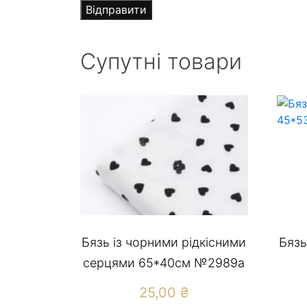
Супутні товари
Бязь із чорними рідкісними
Бязь
серцями 65*40см №2989а
25,00
₴