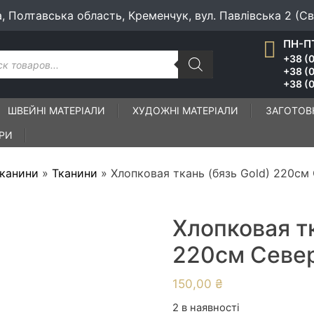
а, Полтавська область, Кременчук, вул. Павлівська 2 (С
ПН-ПТ
к
+38 (0
ів
+38 (
+38 (0
ШВЕЙНІ МАТЕРІАЛИ
ХУДОЖНІ МАТЕРІАЛИ
ЗАГОТОВ
ІРИ
тканини
»
Тканини
»
Хлопковая ткань (бязь Gold) 220см
Хлопковая тк
220см Севе
150,00
₴
2 в наявності