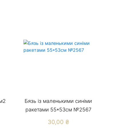
м2
Бязь із маленькими синіми
ракетами 55*53см №2567
30,00
₴