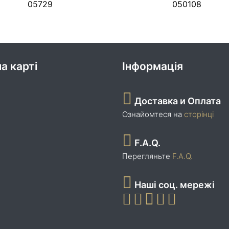
05729
050108
а карті
Інформація
Доставка и Оплата
Ознайомтеся на
сторінці
F.A.Q.
Перегляньте
F.A.Q.
Наші соц. мережі