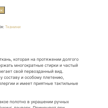
ик
ія:
Тканини
 ткань, которая на протяжении долгого
ржать многократные стирки и частый
регает свой первозданный вид.
у составу и особому плетению,
ллергии и имеет приятные тактильные
акое полотно в украшении ручных
букинг, пэчворк. Применяют при