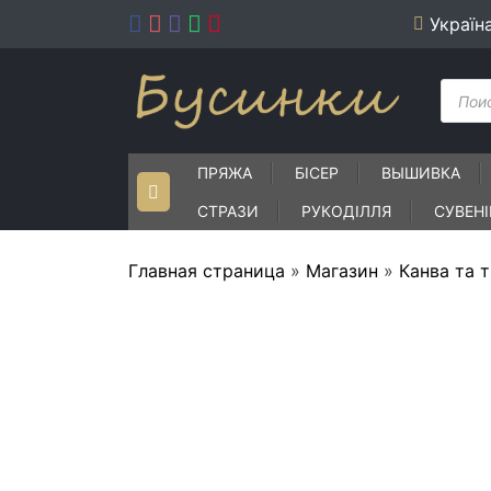
Skip
Україн
to
content
Пошу
товар
ПРЯЖА
БІСЕР
ВЫШИВКА
СТРАЗИ
РУКОДІЛЛЯ
СУВЕН
Главная страница
»
Магазин
»
Канва та 