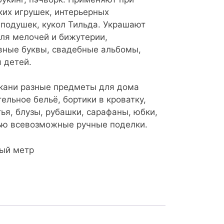
ких игрушек, интерьерных
 подушек, кукол Тильда. Украшают
для мелочей и бижутерии,
вные буквы, свадебные альбомы,
я детей.
ткани разные предметы для дома
тельное бельё, бортики в кроватку,
тья, блузы, рубашки, сарафаны, юбки,
ью всевозможные ручные поделки.
ный метр