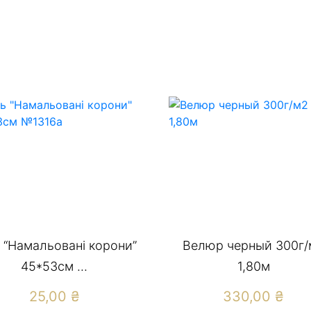
 “Намальовані корони”
Велюр черный 300г/
45*53см ...
1,80м
25,00
₴
330,00
₴