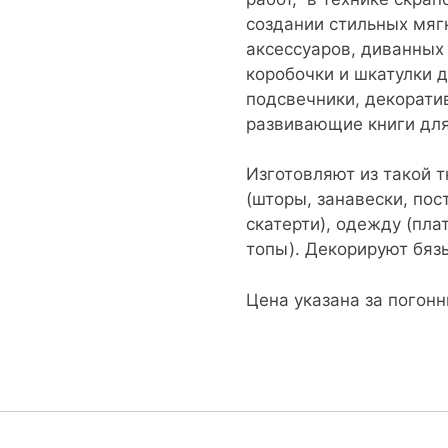
создании стильных мяг
аксессуаров, диванных
коробочки и шкатулки 
подсвечники, декорати
развивающие книги дл
Изготовляют из такой 
(шторы, занавески, пос
скатерти), одежду (пла
топы). Декорируют бяз
Цена указана за погон