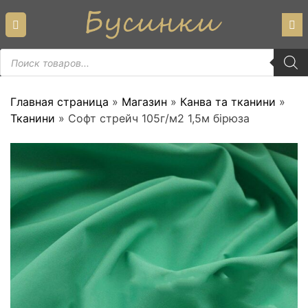
Skip
to
content
Пошук
товарів
Главная страница
»
Магазин
»
Канва та тканини
»
Тканини
»
Софт стрейч 105г/м2 1,5м бірюза