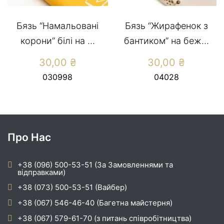
Бязь “Намальовані
Бязь “Жирафенок з
корони” білі на ...
бантиком” на беж...
30,00
₴
30,00
₴
030998
04028
Про Нас
+38 (096) 500-53-51 (За Замовленнями та
відправками)
+38 (073) 500-53-51 (Вайбер)
+38 (067) 546-46-40 (Багетна майстерня)
+38 (067) 579-61-70 (з питань співробітництва)