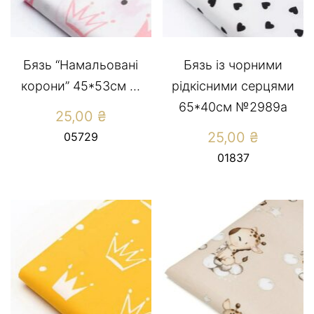
Бязь “Намальовані
Бязь із чорними
корони” 45*53см ...
рідкісними серцями
65*40см №2989а
25,00
₴
25,00
₴
05729
01837