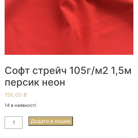
Софт стрейч 105г/м2 1,5м
персик неон
150,00
₴
14 в наявності
Софт
Додати в кошик
стрейч
105г/