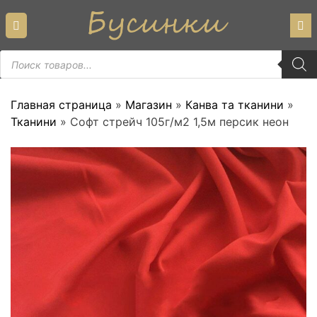
Skip
to
content
Пошук
товарів
Главная страница
»
Магазин
»
Канва та тканини
»
Тканини
»
Софт стрейч 105г/м2 1,5м персик неон