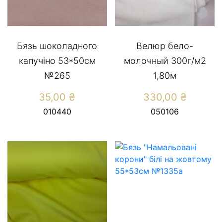
Бязь шоколадного
Велюр бело-
капучіно 53*50см
молочный 300г/м2
№265
1,80м
35,00
₴
330,00
₴
010440
050106