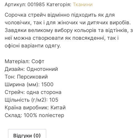
м2
Артикул:
001985
Категорія:
Тканини
1,5м
Сорочка стрейч відмінно підходить як для
персик
чоловічих, так і для жіночих чи дитячих виробів.
неон
Завдяки великому вибору кольорів та відтінків, з
кількість
неї можна створювати як повсякденні, так і
офісні варіанти одягу.
Матеріал: Софт
Дизайн: Однотонний
Тон: Персиковий
Ширина (мм): 1500
Стрейч: одна сторона
Щільність (г/м2): 105
Країна виробник: Китай
Склад: 100% поліестер
Відгуки (0)