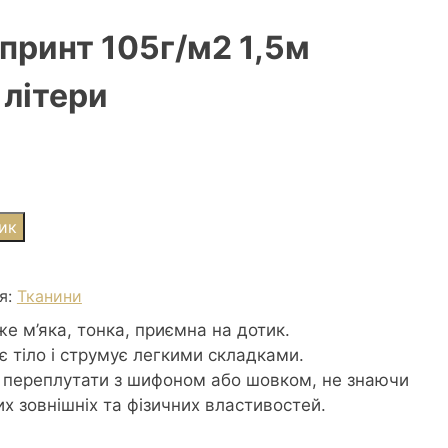
принт 105г/м2 1,5м
 літери
ик
я:
Тканини
е м’яка, тонка, приємна на дотик.
ає тіло і струмує легкими складками.
 переплутати з шифоном або шовком, не знаючи
их зовнішніх та фізичних властивостей.