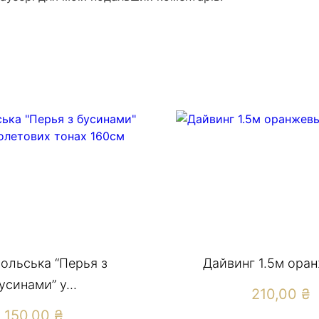
польська “Перья з
Дайвинг 1.5м ора
усинами” у...
210,00
₴
150,00
₴