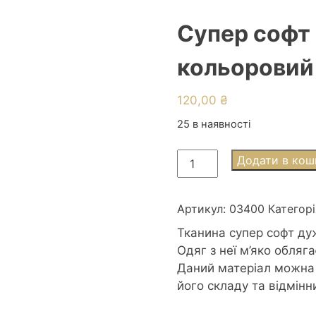
Супер софт 
кольоровий
120,00
₴
25 в наявності
Супер
Додати в кош
софт
принт
105г/
Артикул:
03400
Категорі
м2
Тканина супер софт дуж
1,5м
Одяг з неї м’яко обляг
кольоровий
Даний матеріал можна
літери
його складу та відмінн
кількість