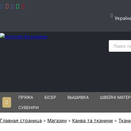
Skip
to
content
Україн
Пошук
товарів
ПРЯЖА
БІСЕР
ВЫШИВКА
ШВЕЙНІ МАТЕР
СУВЕНІРИ
Главная страница
»
Магазин
»
Канва та тканини
»
Ткан