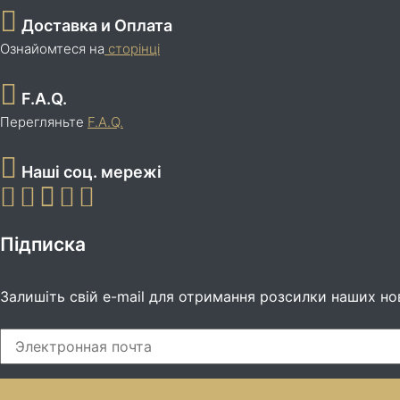
Доставка и Оплата
Ознайомтеся на
сторінці
F.A.Q.
Перегляньте
F.A.Q.
Наші соц. мережі
Підписка
Залишіть свій e-mail для отримання розсилки наших но