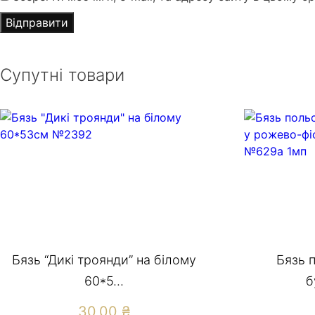
Супутні товари
Бязь “Дикі троянди” на білому
Бязь 
60*5...
б
30,00
₴