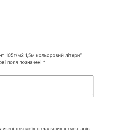
нт 105г/м2 1,5м кольоровий літери”
ові поля позначені
*
раузері для моїх подальших коментарів.