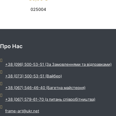
025004
Про Нас
+38 (096) 500-53-51 (За Замовленнями та відправками)
+38 (073) 500-53-51 (Вайбер)
+38 (067) 546-46-40 (Багетна майстерня)
+38 (067) 579-61-70 (з питань співробітництва)
frame-art@ukr.net