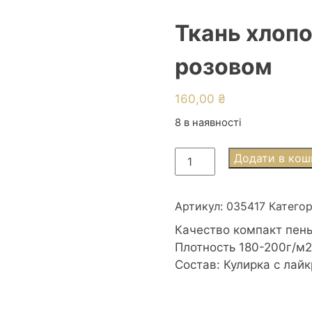
Ткань хлопо
розовом
160,00
₴
8 в наявності
Ткань
Додати в кош
хлопок
Турция
1,8м
Артикул:
035417
Категор
лебеди
Качество компакт пень
на
Плотность 180-200г/м2
розовом
Состав: Кулирка с лай
кількість