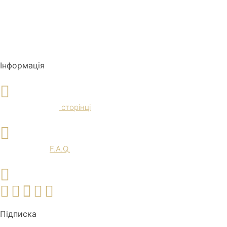
Інформація
Доставка и Оплата
Ознайомтеся на
сторінці
F.A.Q.
Перегляньте
F.A.Q.
Наші соц. мережі
Підписка