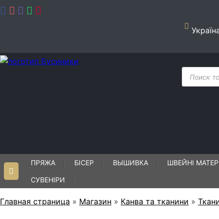
Skip
to
content
Україн
Пошук
товарів
ПРЯЖА
БІСЕР
ВЫШИВКА
ШВЕЙНІ МАТЕР
СУВЕНІРИ
Главная страница
»
Магазин
»
Канва та тканини
»
Ткан