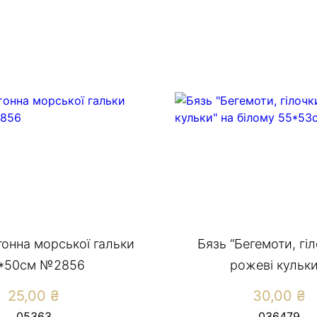
тонна морської гальки
Бязь “Бегемоти, гі
*50см №2856
рожеві кульки.
25,00
₴
30,00
₴
05363
036479