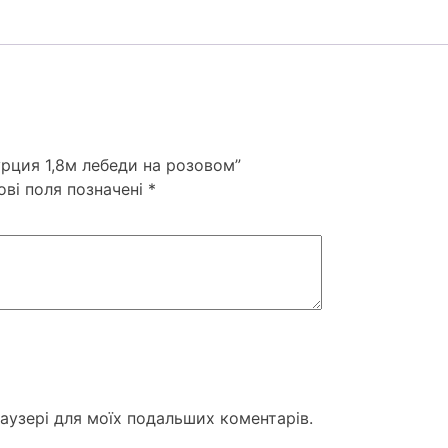
урция 1,8м лебеди на розовом”
ові поля позначені
*
раузері для моїх подальших коментарів.