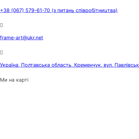
+38 (067) 579-61-70 (з питань співробітництва)
frame-art@ukr.net
Україна, Полтавська область, Кременчук, вул. Павлівсь
Ми на карті