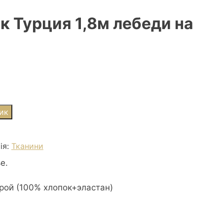
к Турция 1,8м лебеди на
ик
ія:
Тканини
е.
крой (100% хлопок+эластан)