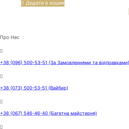
Додати в кошик
Про Нас
+38 (096) 500-53-51 (За Замовленнями та відправками
+38 (073) 500-53-51 (Вайбер)
+38 (067) 546-46-40 (Багетна майстерня)