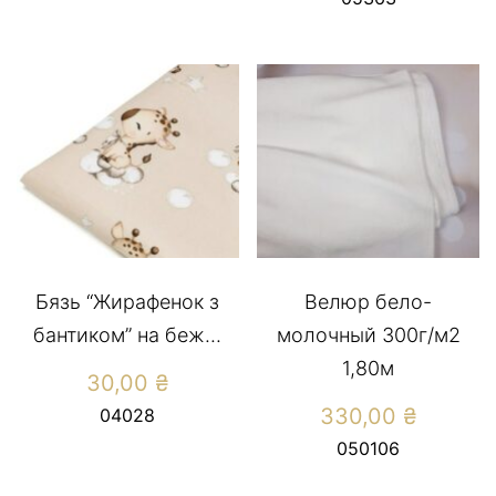
Бязь “Жирафенок з
Велюр бело-
бантиком” на беж...
молочный 300г/м2
1,80м
30,00
₴
330,00
₴
04028
050106