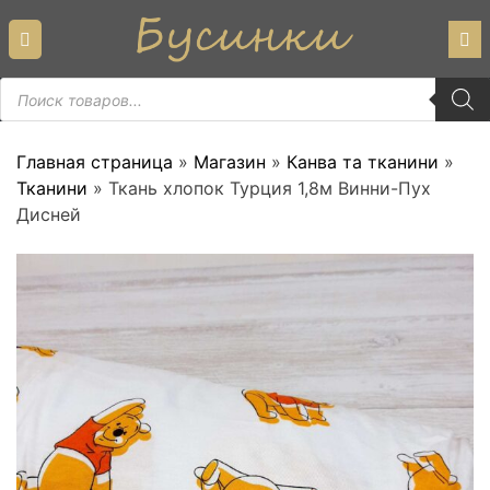
Skip
to
content
Пошук
товарів
Главная страница
»
Магазин
»
Канва та тканини
»
Тканини
»
Ткань хлопок Турция 1,8м Винни-Пух
Дисней