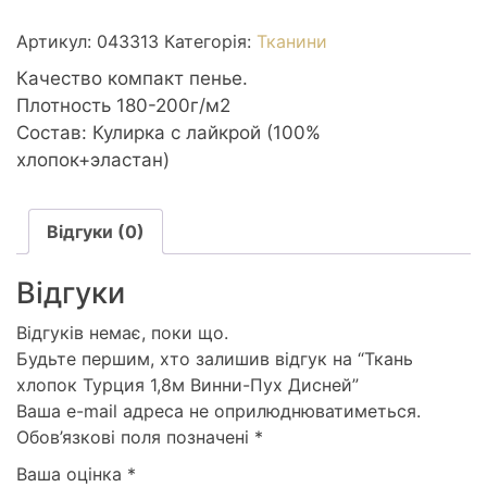
Турция
1,8м
Артикул:
043313
Категорія:
Тканини
Винни-
Качество компакт пенье.
Пух
Плотность 180-200г/м2
Дисней
Состав: Кулирка с лайкрой (100%
кількість
хлопок+эластан)
Відгуки (0)
Відгуки
Відгуків немає, поки що.
Будьте першим, хто залишив відгук на “Ткань
хлопок Турция 1,8м Винни-Пух Дисней”
Ваша e-mail адреса не оприлюднюватиметься.
Обов’язкові поля позначені
*
Ваша оцінка
*