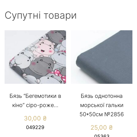
Супутні товари
Бязь “Бегемотики в
Бязь однотонна
кіно” сіро-роже...
морської гальки
50*50см №2856
30,00
₴
25,00
₴
049229
05363