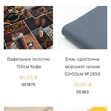
Вафельное полотно
Бязь однотонна
150см Кофе
морської гальки
50*50см №2856
90,00
₴
25,00
₴
051875
05363