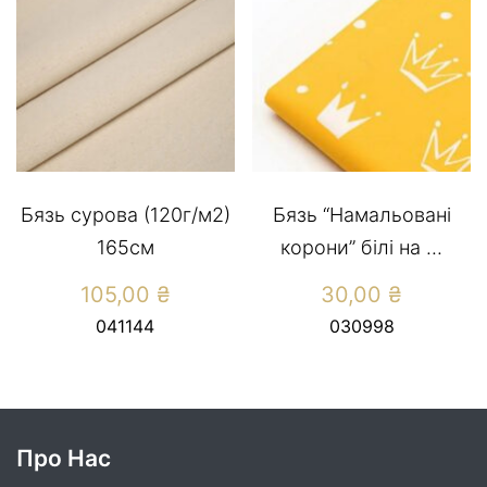
Бязь сурова (120г/м2)
Бязь “Намальовані
165см
корони” білі на ...
105,00
₴
30,00
₴
041144
030998
Про Нас