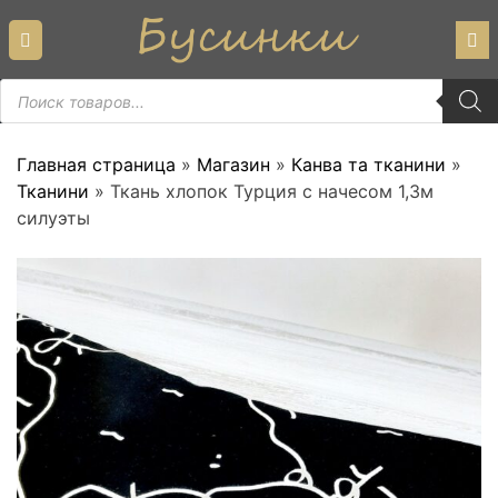
Skip
to
content
Пошук
товарів
Главная страница
»
Магазин
»
Канва та тканини
»
Тканини
»
Ткань хлопок Турция с начесом 1,3м
силуэты