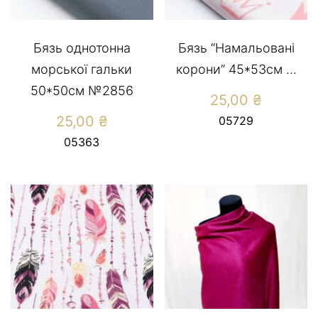
Бязь однотонна
Бязь “Намальовані
морської гальки
корони” 45*53см ...
50*50см №2856
25,00
₴
25,00
₴
05729
05363