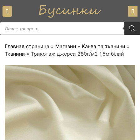
Skip
to
content
Пошук
товарів
Главная страница
»
Магазин
»
Канва та тканини
»
Тканини
»
Трикотаж джерси 280г/м2 1,5м білий