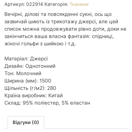
м2
Артикул:
022914
Категорія:
Тканини
1,5м
Вечірні, ділові та повсякденні сукні, ось що
білий
зазвичай шиють із трикотажу джерсі, але цей
кількість
список можна продовжувати рівно доти, доки не
закінчиться ваша власна фантазія: спідниці,
жіночі гольфи з шийкою і т.д.
Матеріал: Джерсі
Дизайн: Однотонний
Тон: Молочний
Ширина (мм): 1500
Щільність (г/м2): 280
Країна виробник: Китай
Склад: 95% поліестер, 5% еластан
Відгуки (0)