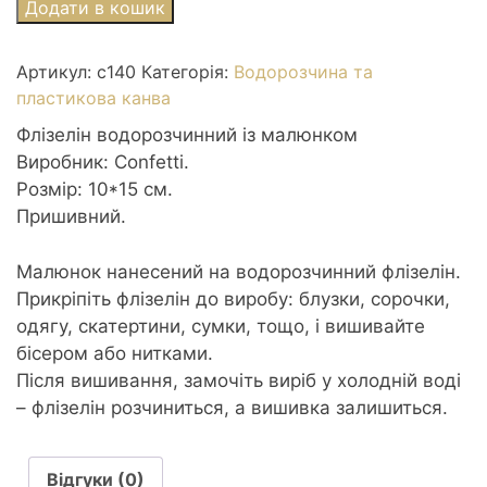
Флізелін
Додати в кошик
водорозчинний
К140
Артикул:
с140
Категорія:
Водорозчина та
Серце
пластикова канва
та
вишиванка
Флізелін водорозчинний із малюнком
10*15см
Виробник: Confetti.
кількість
Розмір: 10*15 см.
Пришивний.
Малюнок нанесений на водорозчинний флізелін.
Прикріпіть флізелін до виробу: блузки, сорочки,
одягу, скатертини, сумки, тощо, і вишивайте
бісером або нитками.
Після вишивання, замочіть виріб у холодній воді
– флізелін розчиниться, а вишивка залишиться.
Відгуки (0)