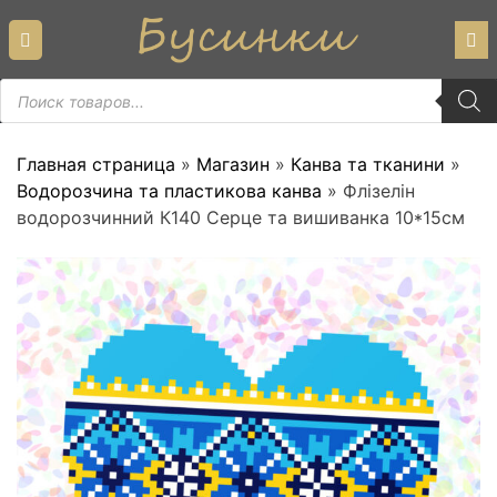
Skip
to
content
Пошук
товарів
Главная страница
»
Магазин
»
Канва та тканини
»
Водорозчина та пластикова канва
»
Флізелін
водорозчинний К140 Серце та вишиванка 10*15см