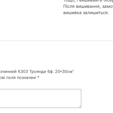
Після вишивання, замочі
вишивка залишиться.
розчинний К303 Троянди 6ф. 20*30см”
ові поля позначені
*