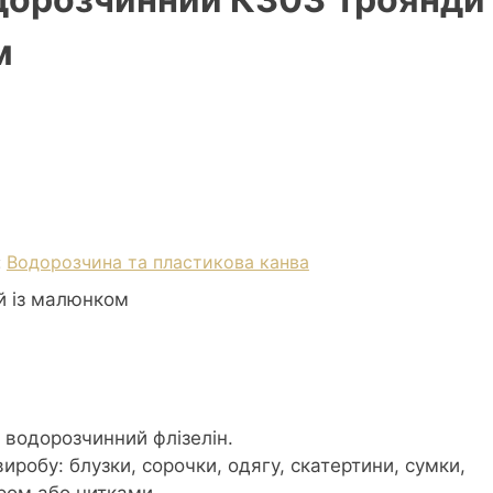
м
:
Водорозчина та пластикова канва
й із малюнком
водорозчинний флізелін.
виробу: блузки, сорочки, одягу, скатертини, сумки,
ером або нитками.