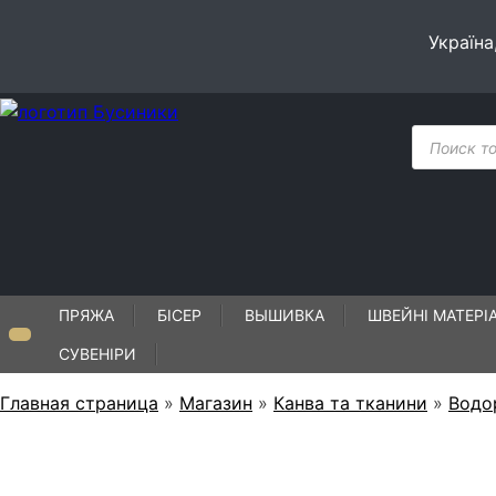
Skip
to
Україна
content
Пошук
товарів
ПРЯЖА
БІСЕР
ВЫШИВКА
ШВЕЙНІ МАТЕРІ
СУВЕНІРИ
Главная страница
»
Магазин
»
Канва та тканини
»
Водо