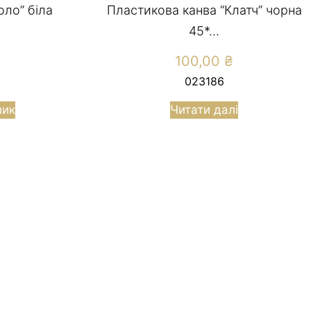
оло” біла
Пластикова канва “Клатч” чорна
45*...
100,00
₴
023186
шик
Читати далі