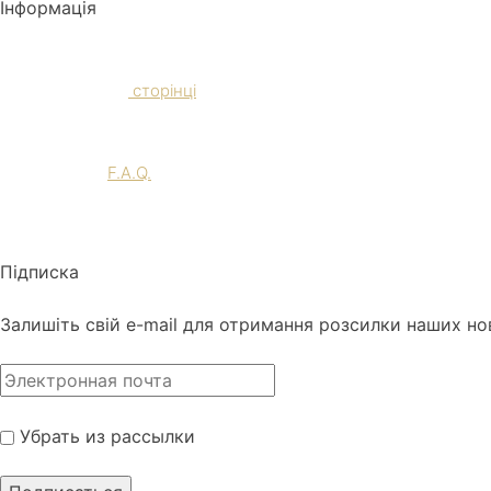
Інформація
Доставка и Оплата
Ознайомтеся на
сторінці
F.A.Q.
Перегляньте
F.A.Q.
Наші соц. мережі
Підписка
Залишіть свій e-mail для отримання розсилки наших но
Убрать из рассылки