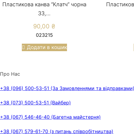
Пластикова канва “Клатч” чорна
Пластиков
33,...
90,00
₴
023215
Додати в кошик
Про Нас
+38 (096) 500-53-51 (За Замовленнями та відправками
+38 (073) 500-53-51 (Вайбер)
+38 (067) 546-46-40 (Багетна майстерня)
+38 (067) 579-61-70 (з питань співробітництва)