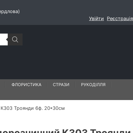
ердлова)
Увійти
Реєстрація
ФЛОРИСТИКА
СТРАЗИ
РУКОДІЛЛЯ
 К303 Троянди 6ф. 20*30см
одорозчинний К303 Троянди