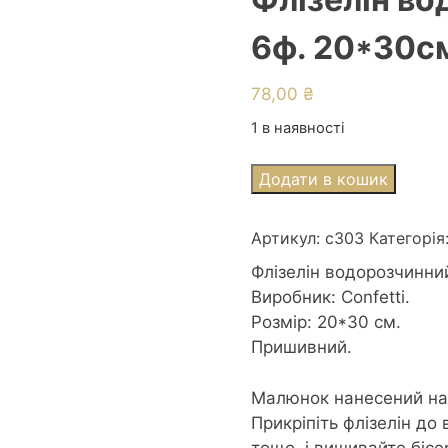
6ф. 20*30с
78,00
₴
1 в наявності
Флізелін
Додати в кошик
водорозчинний
К303
Артикул:
с303
Категорія
Троянди
6ф.
Флізелін водорозчинни
20*30см
Виробник: Confetti.
кількість
Розмір: 20*30 см.
Пришивний.
Малюнок нанесений на 
Прикріпіть флізелін до 
тощо, і вишивайте біс