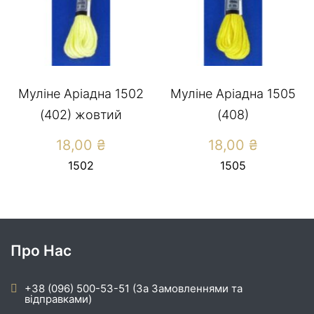
Муліне Аріадна 1502
Муліне Аріадна 1505
(402) жовтий
(408)
18,00
₴
18,00
₴
1502
1505
Про Нас
+38 (096) 500-53-51 (За Замовленнями та
відправками)