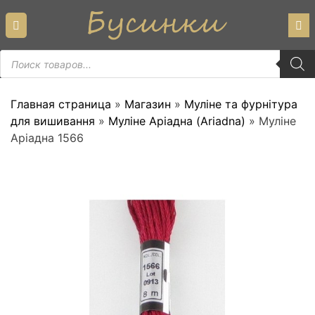
Skip
to
content
Пошук
товарів
Главная страница
»
Магазин
»
Муліне та фурнітура
для вишивання
»
Муліне Аріадна (Ariadna)
»
Муліне
Аріадна 1566