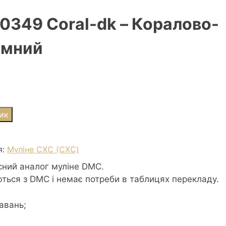
0349 Coral-dk – Коралово-
емний
ик
я:
Муліне СХС (CXC)
сний аналог муліне DMC.
ються з DMC і немає потреби в таблицях перекладу.
авань;