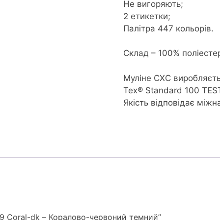
Не вигоряють;
2 етикетки;
Палітра 447 кольорів.
Склад – 100% поліесте
Муліне CXC виробляєть
Tex® Standard 100 TES
Якість відповідає між
49 Coral-dk – Коралово-червоний темний”