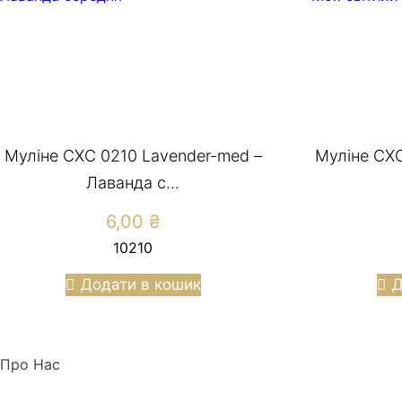
Муліне СХС 0210 Lavender-med –
Муліне СХС
Лаванда с...
6,00
₴
10210
Додати в кошик
Д
Про Нас