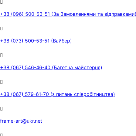
+38 (096) 500-53-51 (За Замовленнями та відправками
+38 (073) 500-53-51 (Вайбер)
+38 (067) 546-46-40 (Багетна майстерня)
+38 (067) 579-61-70 (з питань співробітництва)
frame-art@ukr.net