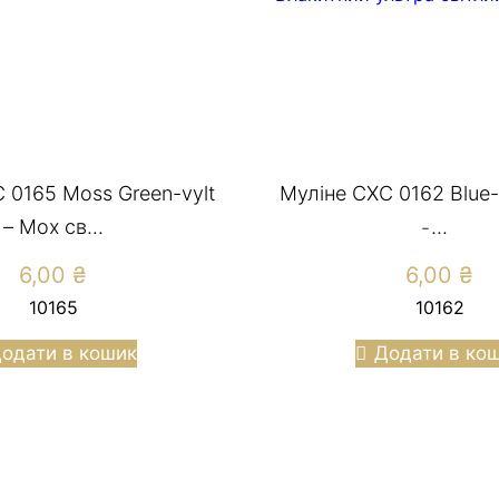
 0165 Moss Green-vylt
Муліне СХС 0162 Blue-ul
– Мох св...
̵...
6,00
₴
6,00
₴
10165
10162
одати в кошик
Додати в ко