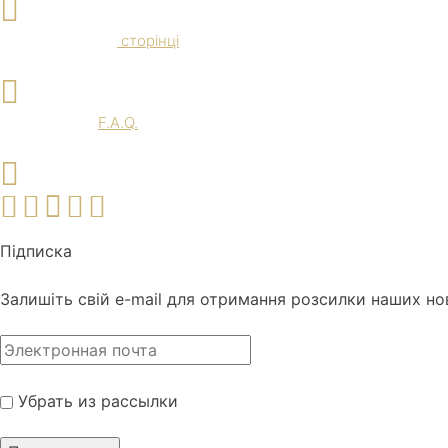
Доставка и Оплата
Ознайомтеся на
сторінці
F.A.Q.
Перегляньте
F.A.Q.
Наші соц. мережі
Підписка
Залишіть свій e-mail для отримання розсилки наших но
Убрать из рассылки