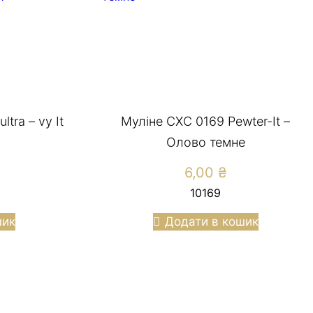
tra – vy It
Муліне СХС 0169 Pewter-It –
Олово темне
6,00
₴
10169
шик
Додати в кошик