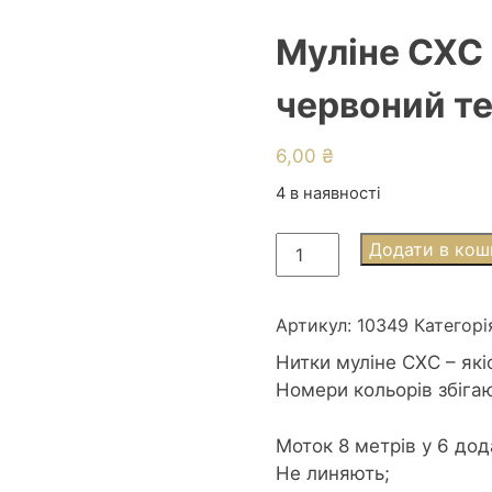
Муліне СХС 
червоний т
6,00
₴
4 в наявності
Муліне
Додати в кош
СХС
0349
Coral-
Артикул:
10349
Категорі
dk
Нитки муліне СХС – які
-
Номери кольорів збіга
Коралово-
червоний
Моток 8 метрів у 6 дод
темний
Не линяють;
кількість