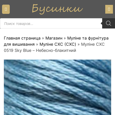
Skip
to
content
Пошук
товарів
Главная страница
»
Магазин
»
Муліне та фурнітура
для вишивання
»
Муліне СХС (CXC)
»
Муліне СХС
0519 Sky Blue – Небесно-блакитний