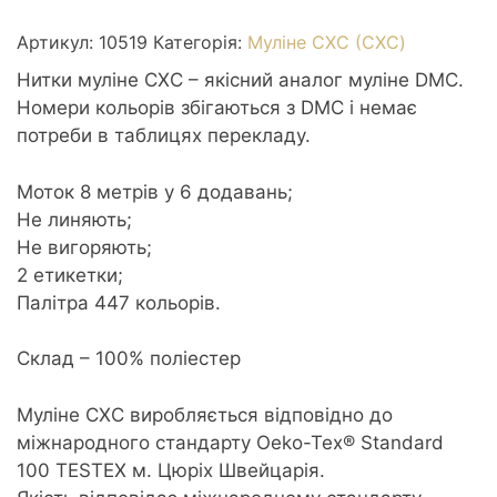
0519
Sky
Артикул:
10519
Категорія:
Муліне СХС (CXC)
Blue
Нитки муліне СХС – якісний аналог муліне DMC.
-
Номери кольорів збігаються з DMC і немає
Небесно-
потреби в таблицях перекладу.
блакитний
кількість
Моток 8 метрів у 6 додавань;
Не линяють;
Не вигоряють;
2 етикетки;
Палітра 447 кольорів.
Склад – 100% поліестер
Муліне CXC виробляється відповідно до
міжнародного стандарту Oeko-Tex® Standard
100 TESTEX м. Цюріх Швейцарія.