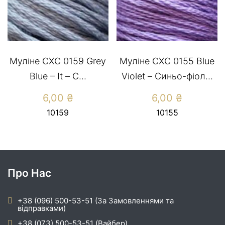
Муліне СХС 0159 Grey
Муліне СХС 0155 Blue
Blue – It – С...
Violet – Синьо-фіол...
6,00
₴
6,00
₴
10159
10155
Про Нас
+38 (096) 500-53-51 (За Замовленнями та
відправками)
+38 (073) 500-53-51 (Вайбер)