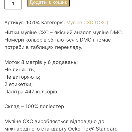
Муліне
Додати в кошик
СХС
0704
Chartreuse
Артикул:
10704
Категорія:
Муліне СХС (CXC)
bright
Нитки муліне СХС – якісний аналог муліне DMC.
-
Номери кольорів збігаються з DMC і немає
Блідо-
потреби в таблицях перекладу.
зелений
яскравий
Моток 8 метрів у 6 додавань;
кількість
Не линяють;
Не вигоряють;
2 етикетки;
Палітра 447 кольорів.
Склад – 100% поліестер
Муліне CXC виробляється відповідно до
міжнародного стандарту Oeko-Tex® Standard