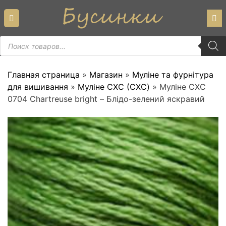
Skip
to
content
Пошук
товарів
Главная страница
»
Магазин
»
Муліне та фурнітура
для вишивання
»
Муліне СХС (CXC)
»
Муліне СХС
0704 Chartreuse bright – Блідо-зелений яскравий