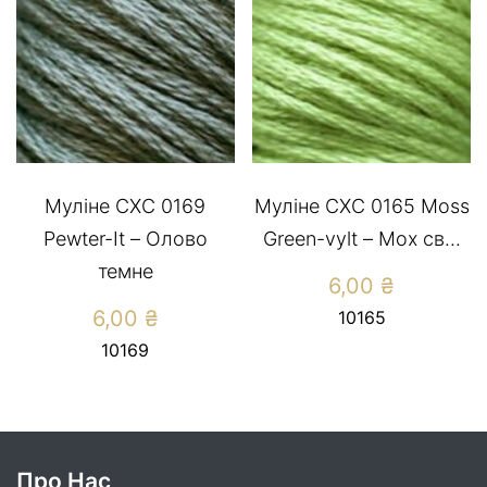
Муліне СХС 0169
Муліне СХС 0165 Moss
Pewter-It – Олово
Green-vylt – Мох св...
темне
6,00
₴
6,00
₴
10165
10169
Про Нас