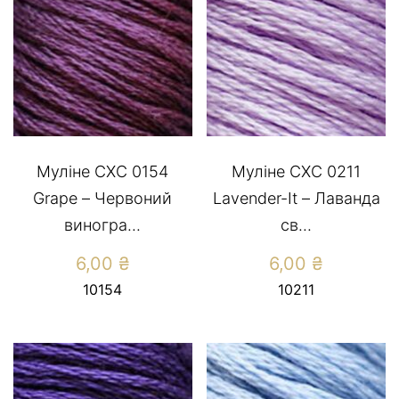
Муліне СХС 0154
Муліне СХС 0211
Grape – Червоний
Lavender-It – Лаванда
виногра...
св...
6,00
₴
6,00
₴
10154
10211