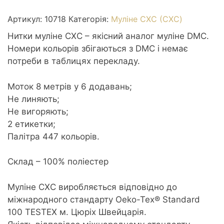
0718
Plum
Артикул:
10718
Категорія:
Муліне СХС (CXC)
-
Нитки муліне СХС – якісний аналог муліне DMC.
Сливовий
Номери кольорів збігаються з DMC і немає
кількість
потреби в таблицях перекладу.
Моток 8 метрів у 6 додавань;
Не линяють;
Не вигоряють;
2 етикетки;
Палітра 447 кольорів.
Склад – 100% поліестер
Муліне CXC виробляється відповідно до
міжнародного стандарту Oeko-Tex® Standard
100 TESTEX м. Цюріх Швейцарія.