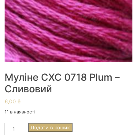
Муліне СХС 0718 Plum –
Сливовий
6,00
₴
11 в наявності
Муліне
Додати в кошик
СХС