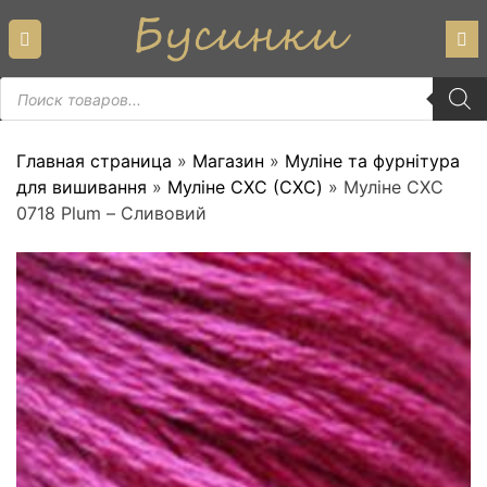
Skip
to
content
Пошук
товарів
Главная страница
»
Магазин
»
Муліне та фурнітура
для вишивання
»
Муліне СХС (CXC)
»
Муліне СХС
0718 Plum – Сливовий