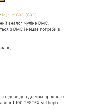
:
Муліне СХС (CXC)
сний аналог муліне DMC.
ться з DMC і немає потреби в
авань;
р
ся відповідно до міжнародного
tandard 100 TESTEX м. Цюріх