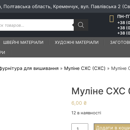
а, Полтавська область, Кременчук, вул. Павлівська 2 (С
ПН-ПТ
к
+38 (0
ів
+38 (
+38 (0
ШВЕЙНІ МАТЕРІАЛИ
ХУДОЖНІ МАТЕРІАЛИ
ЗАГОТОВ
ІРИ
 фурнітура для вишивання
»
Муліне СХС (CXC)
»
Муліне 
Муліне СХС 
6,00
₴
12 в наявності
Муліне
Додати в кош