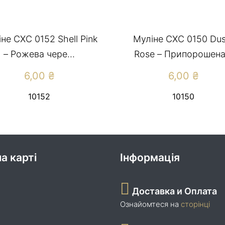
не CXC 0152 Shell Pink
Муліне CXC 0150 Dus
– Рожева чере...
Rose – Припорошена.
6,00
₴
6,00
₴
10152
10150
а карті
Інформація
Доставка и Оплата
Ознайомтеся на
сторінці