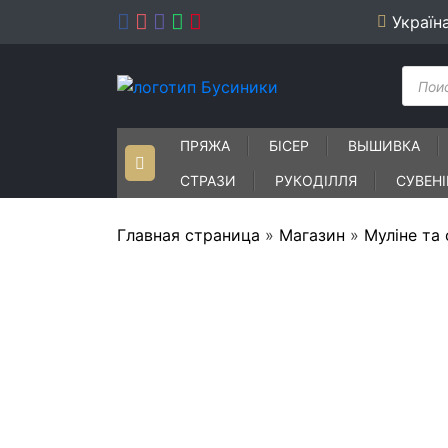
Skip
Україн
to
content
Пошу
товар
ПРЯЖА
БІСЕР
ВЫШИВКА
СТРАЗИ
РУКОДІЛЛЯ
СУВЕН
Главная страница
»
Магазин
»
Муліне та