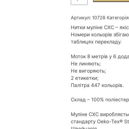
СХС
0728
Topaz
Артикул:
10728
Категорія
-
Нитки муліне СХС – які
Топаз
Номери кольорів збігаю
кількість
таблицях перекладу.
Моток 8 метрів у 6 дод
Не линяють;
Не вигоряють;
2 етикетки;
Палітра 447 кольорів.
Склад – 100% поліесте
Муліне CXC виробляєть
стандарту Oeko-Tex® S
Швейцарія.