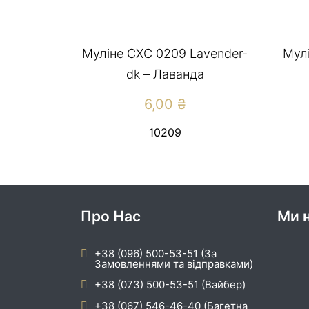
Муліне СХС 0209 Lavender-
Мулі
dk – Лаванда
6,00
₴
10209
Про Нас
Ми н
+38 (096) 500-53-51 (За
Замовленнями та відправками)
+38 (073) 500-53-51 (Вайбер)
+38 (067) 546-46-40 (Багетна