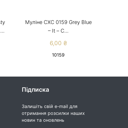
ty
Муліне СХС 0159 Grey Blue
..
– It – С...
6,00
₴
10159
Підписка
Залишіть свій e-mail для
отримання розсилки наших
новин та оновлень