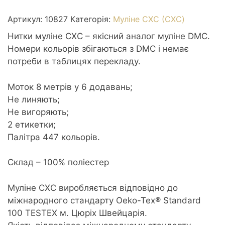
0827
Blue
Артикул:
10827
Категорія:
Муліне СХС (CXC)
vy
Нитки муліне СХС – якісний аналог муліне DMC.
lt
Номери кольорів збігаються з DMC і немає
-
потреби в таблицях перекладу.
Синій
дуже
Моток 8 метрів у 6 додавань;
світлий
Не линяють;
кількість
Не вигоряють;
2 етикетки;
Палітра 447 кольорів.
Склад – 100% поліестер
Муліне CXC виробляється відповідно до
міжнародного стандарту Oeko-Tex® Standard
100 TESTEX м. Цюріх Швейцарія.