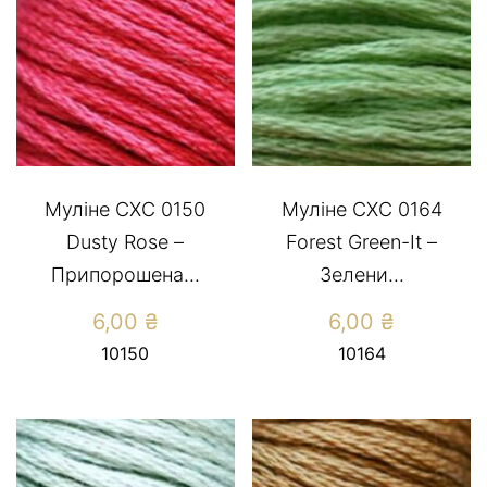
Муліне CXC 0150
Муліне СХС 0164
Dusty Rose –
Forest Green-It –
Припорошена...
Зелени...
6,00
₴
6,00
₴
10150
10164