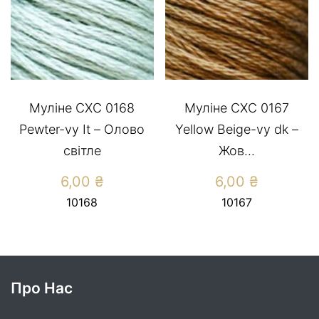
Муліне СХС 0168
Муліне СХС 0167
Pewter-vy It – Олово
Yellow Beige-vy dk –
світле
Жов...
6,00
₴
6,00
₴
10168
10167
Про Нас