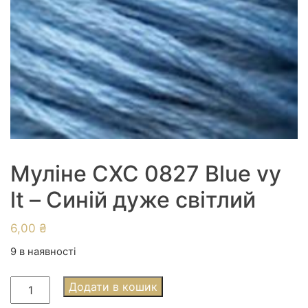
Муліне СХС 0827 Blue vy
lt – Синій дуже світлий
6,00
₴
9 в наявності
Муліне
Додати в кошик
СХС