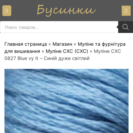
Skip
to
content
Пошук
товарів
Главная страница
»
Магазин
»
Муліне та фурнітура
для вишивання
»
Муліне СХС (CXC)
»
Муліне СХС
0827 Blue vy lt – Синій дуже світлий