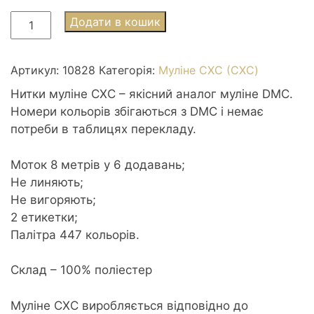
Муліне
Додати в кошик
СХС
0828
Blue
Артикул:
10828
Категорія:
Муліне СХС (CXC)
-
Нитки муліне СХС – якісний аналог муліне DMC.
ultra
Номери кольорів збігаються з DMC і немає
vy
потреби в таблицях перекладу.
dk
-
Моток 8 метрів у 6 додавань;
Оливково-
Не линяють;
золотий
Не вигоряють;
дуже
2 етикетки;
темний
Палітра 447 кольорів.
кількість
Склад – 100% поліестер
Муліне CXC виробляється відповідно до