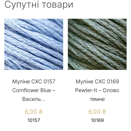
Супутні товари
Муліне СХС 0157
Муліне СХС 0169
Cornflower Blue –
Pewter-It – Олово
Василь...
темне
6,00
₴
6,00
₴
10157
10169