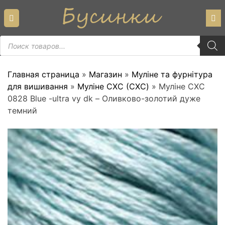
Skip
to
content
Пошук
товарів
Главная страница
»
Магазин
»
Муліне та фурнітура
для вишивання
»
Муліне СХС (CXC)
»
Муліне СХС
0828 Blue -ultra vy dk – Оливково-золотий дуже
темний