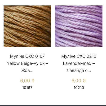
Муліне СХС 0167
Муліне СХС 0210
Yellow Beige-vy dk –
Lavender-med –
Жов...
Лаванда с...
6,00
₴
6,00
₴
10167
10210