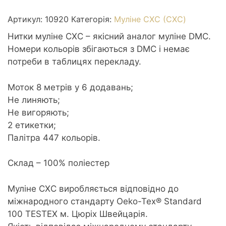
0920
Copper
Артикул:
10920
Категорія:
Муліне СХС (CXC)
med
Нитки муліне СХС – якісний аналог муліне DMC.
-
Номери кольорів збігаються з DMC і немає
Мідний
потреби в таблицях перекладу.
середній
кількість
Моток 8 метрів у 6 додавань;
Не линяють;
Не вигоряють;
2 етикетки;
Палітра 447 кольорів.
Склад – 100% поліестер
Муліне CXC виробляється відповідно до
міжнародного стандарту Oeko-Tex® Standard
100 TESTEX м. Цюріх Швейцарія.