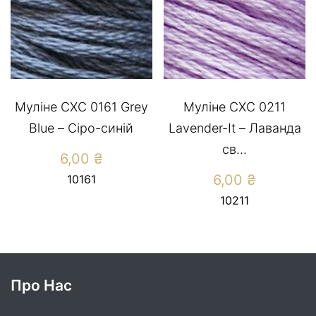
Муліне СХС 0161 Grey
Муліне СХС 0211
Blue – Сіро-синій
Lavender-It – Лаванда
св...
6,00
₴
6,00
₴
10161
10211
Про Нас