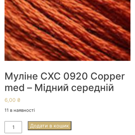
Муліне СХС 0920 Copper
med – Мідний середній
6,00
₴
11 в наявності
Муліне
Додати в кошик
СХС