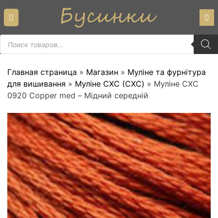
Skip
to
content
Пошук
товарів
Главная страница
»
Магазин
»
Муліне та фурнітура
для вишивання
»
Муліне СХС (CXC)
»
Муліне СХС
0920 Copper med – Мідний середній