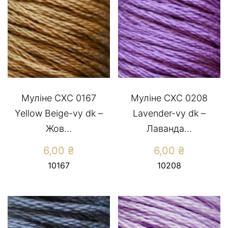
Муліне СХС 0167
Муліне СХС 0208
Yellow Beige-vy dk –
Lavender-vy dk –
Жов...
Лаванда...
6,00
₴
6,00
₴
10167
10208