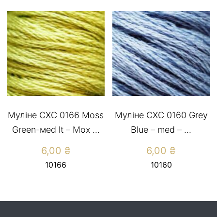
Муліне СХС 0166 Moss
Муліне СХС 0160 Grey
Green-меd lt – Мох ...
Blue – med – ...
6,00
₴
6,00
₴
10166
10160