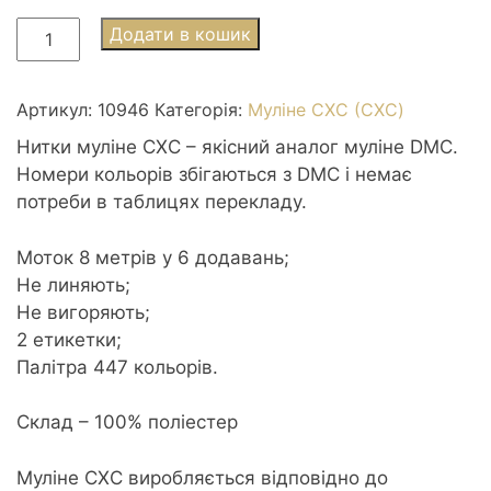
Муліне
Додати в кошик
СХС
0946
Burnt
Артикул:
10946
Категорія:
Муліне СХС (CXC)
Orange
Нитки муліне СХС – якісний аналог муліне DMC.
med
Номери кольорів збігаються з DMC і немає
-
потреби в таблицях перекладу.
Оранжево-
палений
Моток 8 метрів у 6 додавань;
середній
Не линяють;
кількість
Не вигоряють;
2 етикетки;
Палітра 447 кольорів.
Склад – 100% поліестер
Муліне CXC виробляється відповідно до