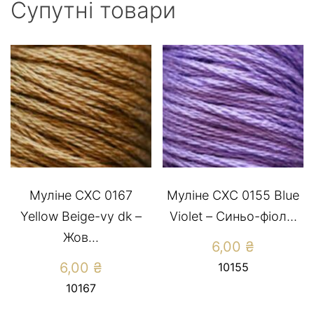
Супутні товари
Муліне СХС 0167
Муліне СХС 0155 Blue
Yellow Beige-vy dk –
Violet – Синьо-фіол...
Жов...
6,00
₴
6,00
₴
10155
10167