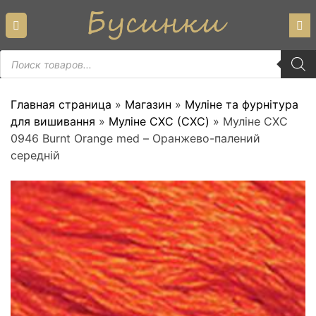
Skip
to
content
Пошук
товарів
Главная страница
»
Магазин
»
Муліне та фурнітура
для вишивання
»
Муліне СХС (CXC)
»
Муліне СХС
0946 Burnt Orange med – Оранжево-палений
середній