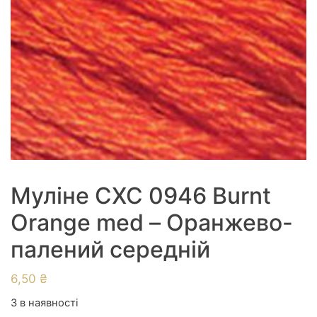
Муліне СХС 0946 Burnt
Orange med – Оранжево-
палений середній
6,50
₴
3 в наявності