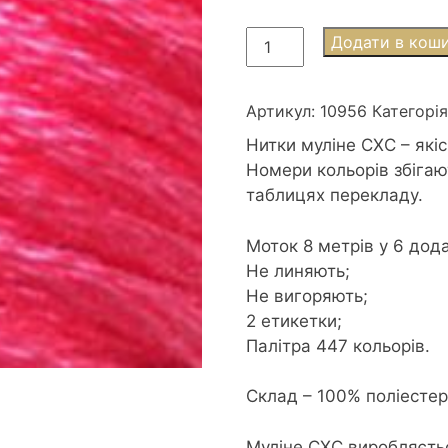
Муліне
Додати в кош
СХС
0956
Geranium
Артикул:
10956
Категорі
-
Нитки муліне СХС – які
Герань
Номери кольорів збігаю
кількість
таблицях перекладу.
Моток 8 метрів у 6 дод
Не линяють;
Не вигоряють;
2 етикетки;
Палітра 447 кольорів.
Склад – 100% поліесте
Муліне CXC виробляєть