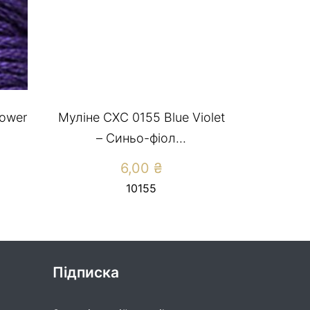
lower
Муліне СХС 0155 Blue Violet
– Синьо-фіол...
6,00
₴
10155
Підписка