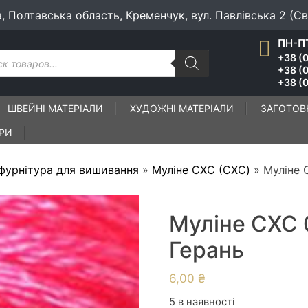
а, Полтавська область, Кременчук, вул. Павлівська 2 (С
ПН-ПТ
к
+38 (0
ів
+38 (
+38 (0
ШВЕЙНІ МАТЕРІАЛИ
ХУДОЖНІ МАТЕРІАЛИ
ЗАГОТОВ
ІРИ
 фурнітура для вишивання
»
Муліне СХС (CXC)
»
Муліне 
Муліне СХС 
Герань
6,00
₴
5 в наявності