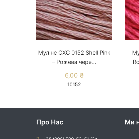
Муліне CXC 0152 Shell Pink
Му
– Рожева чере...
Ro
6,00
₴
10152
Про Нас
Ми н