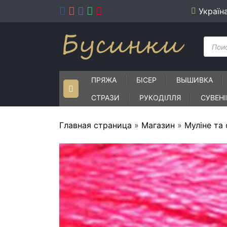
Skip
Україн
to
content
Пошу
товар
ПРЯЖА
БІСЕР
ВЫШИВКА
СТРАЗИ
РУКОДІЛЛЯ
СУВЕН
Главная страница
»
Магазин
»
Муліне та