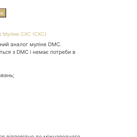
ик
я:
Муліне СХС (CXC)
сний аналог муліне DMC.
ться з DMC і немає потреби в
авань;
р
ся відповідно до міжнародного