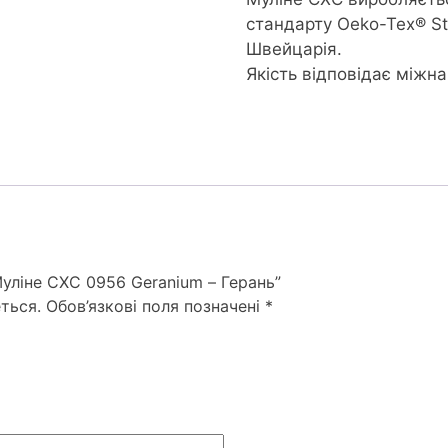
стандарту Oeko-Tex® S
Швейцарія.
Якість відповідає міжн
Муліне СХС 0956 Geranium – Герань”
ться.
Обов’язкові поля позначені
*