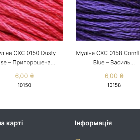
ліне CXC 0150 Dusty
Муліне СХС 0158 Cornf
se – Припорошена...
Blue – Василь...
6,00
₴
6,00
₴
10150
10158
а карті
Інформація