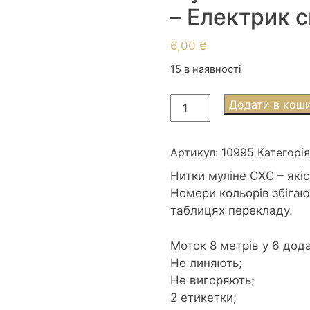
– Електрик 
6,00
₴
15 в наявності
Муліне
Додати в кош
СХС
0995
Electric
Артикул:
10995
Категорі
Blue
Нитки муліне СХС – які
dk
Номери кольорів збігаю
-
таблицях перекладу.
Електрик
синій
Моток 8 метрів у 6 дод
темний
Не линяють;
кількість
Не вигоряють;
2 етикетки;