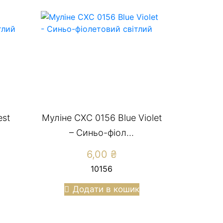
est
Муліне СХС 0156 Blue Violet
– Cиньо-фіол...
6,00
₴
10156
Додати в кошик