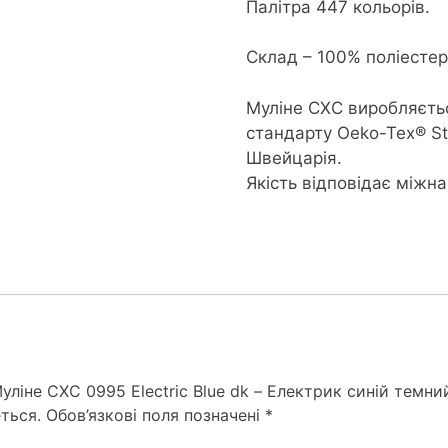
Палітра 447 кольорів.
Склад – 100% поліесте
Муліне CXC виробляєть
стандарту Oeko-Tex® S
Швейцарія.
Якість відповідає міжн
уліне СХС 0995 Electric Blue dk – Електрик синій темни
ться.
Обов’язкові поля позначені
*