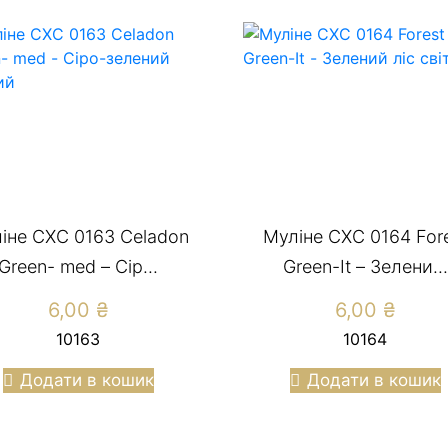
іне СХС 0163 Celadon
Муліне СХС 0164 For
Green- med – Сір...
Green-It – Зелени...
6,00
₴
6,00
₴
10163
10164
Додати в кошик
Додати в кошик