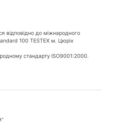
р
ся відповідно до міжнародного
tandard 100 TESTEX м. Цюріх
ародному стандарту ISO9001:2000.
й”