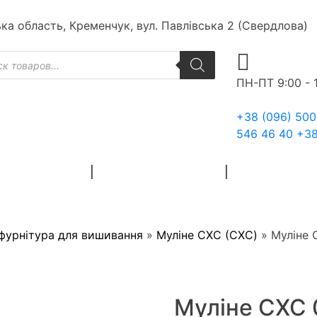
ька область, Кременчук, вул. Павлівська 2 (Свердлова)
к
ів
ПН-ПТ 9:00 - 
+38 (096) 500
546 46 40
+38
ЙНІ МАТЕРІАЛИ
ХУДОЖНІ МАТЕРІАЛИ
ЗАГОТОВКИ ДЛ
 фурнітура для вишивання
»
Муліне СХС (CXC)
»
Муліне 
Муліне СХС 0