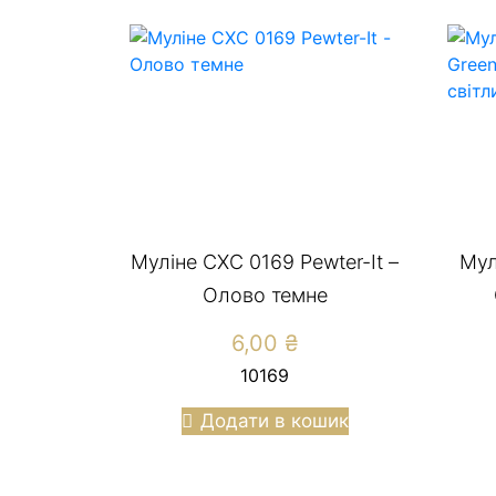
Муліне СХС 0169 Pewter-It –
Мул
Олово темне
6,00
₴
10169
Додати в кошик