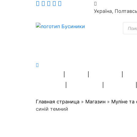
Skip
to
Україна, Полтавс
content
Пошу
товар
ПРЯЖА
БІСЕР
ВЫШИВКА
ШВЕ
СТРАЗИ
РУКОДІЛЛЯ
СУВЕНІРИ
Главная страница
»
Магазин
»
Муліне та
синій темний