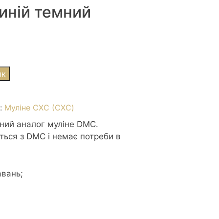
синій темний
ик
я:
Муліне СХС (CXC)
сний аналог муліне DMC.
ться з DMC і немає потреби в
авань;