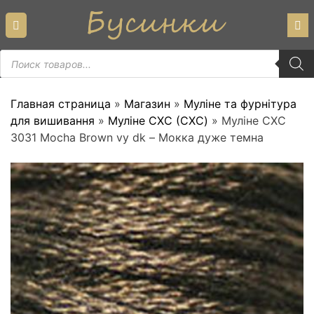
Skip
to
content
Пошук
товарів
Главная страница
»
Магазин
»
Муліне та фурнітура
для вишивання
»
Муліне СХС (CXC)
»
Муліне СХС
3031 Mocha Brown vy dk – Мокка дуже темна