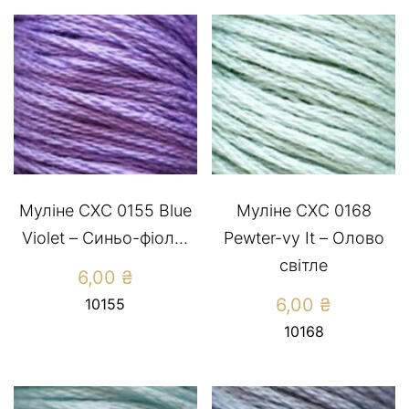
Муліне СХС 0155 Blue
Муліне СХС 0168
Violet – Синьо-фіол...
Pewter-vy It – Олово
світле
6,00
₴
6,00
₴
10155
10168