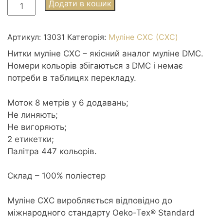
Муліне
Додати в кошик
СХС
3031
Mocha
Артикул:
13031
Категорія:
Муліне СХС (CXC)
Brown
Нитки муліне СХС – якісний аналог муліне DMC.
vy
Номери кольорів збігаються з DMC і немає
dk
потреби в таблицях перекладу.
-
Мокка
Моток 8 метрів у 6 додавань;
дуже
Не линяють;
темна
Не вигоряють;
кількість
2 етикетки;
Палітра 447 кольорів.
Склад – 100% поліестер
Муліне CXC виробляється відповідно до
міжнародного стандарту Oeko-Tex® Standard