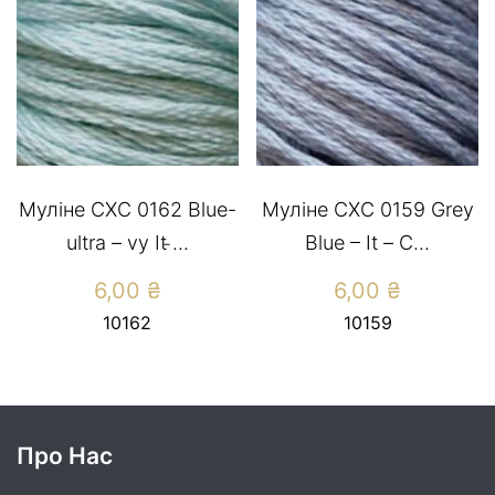
Муліне СХС 0162 Blue-
Муліне СХС 0159 Grey
ultra – vy It ̵...
Blue – It – С...
6,00
₴
6,00
₴
10162
10159
Про Нас