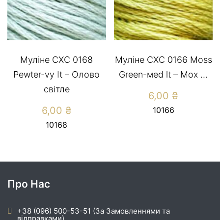
Муліне СХС 0168
Муліне СХС 0166 Moss
Pewter-vy It – Олово
Green-меd lt – Мох ...
світле
6,00
₴
6,00
₴
10166
10168
Про Нас
+38 (096) 500-53-51 (За Замовленнями та
відправками)