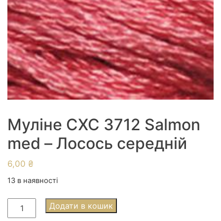
Муліне СХС 3712 Salmon
med – Лосось середній
6,00
₴
13 в наявності
Муліне
Додати в кошик
СХС