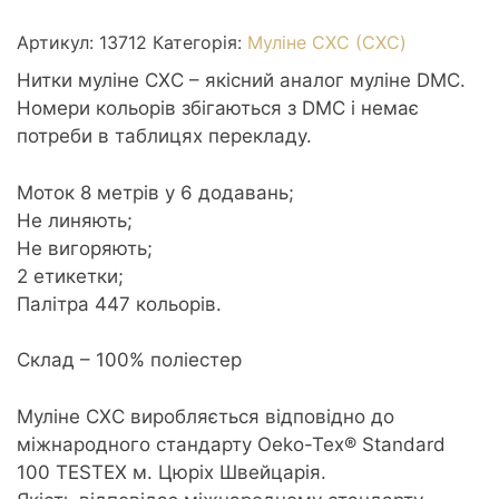
3712
Salmon
Артикул:
13712
Категорія:
Муліне СХС (CXC)
med
Нитки муліне СХС – якісний аналог муліне DMC.
-
Номери кольорів збігаються з DMC і немає
Лосось
потреби в таблицях перекладу.
середній
кількість
Моток 8 метрів у 6 додавань;
Не линяють;
Не вигоряють;
2 етикетки;
Палітра 447 кольорів.
Склад – 100% поліестер
Муліне CXC виробляється відповідно до
міжнародного стандарту Oeko-Tex® Standard
100 TESTEX м. Цюріх Швейцарія.