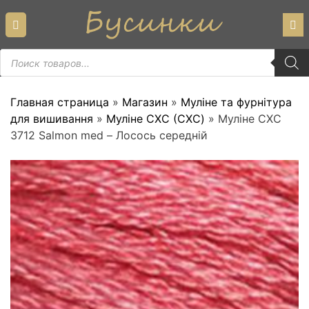
Skip
to
content
Пошук
товарів
Главная страница
»
Магазин
»
Муліне та фурнітура
для вишивання
»
Муліне СХС (CXC)
»
Муліне СХС
3712 Salmon med – Лосось середній