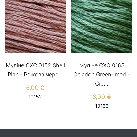
Муліне CXC 0152 Shell
Муліне СХС 0163
Pink – Рожева чере...
Celadon Green- med –
Сір...
6,00
₴
6,00
₴
10152
10163