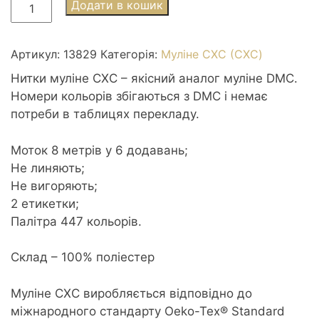
Муліне
Додати в кошик
СХС
3829
Old
Артикул:
13829
Категорія:
Муліне СХС (CXC)
Gold
Нитки муліне СХС – якісний аналог муліне DMC.
vy
Номери кольорів збігаються з DMC і немає
dk
потреби в таблицях перекладу.
-
Старого
Моток 8 метрів у 6 додавань;
золота
Не линяють;
дуже
Не вигоряють;
темний
2 етикетки;
кількість
Палітра 447 кольорів.
Склад – 100% поліестер
Муліне CXC виробляється відповідно до
міжнародного стандарту Oeko-Tex® Standard