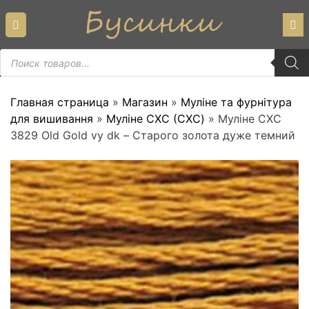
Skip
to
content
Пошук
товарів
Главная страница
»
Магазин
»
Муліне та фурнітура
для вишивання
»
Муліне СХС (CXC)
»
Муліне СХС
3829 Old Gold vy dk – Старого золота дуже темний