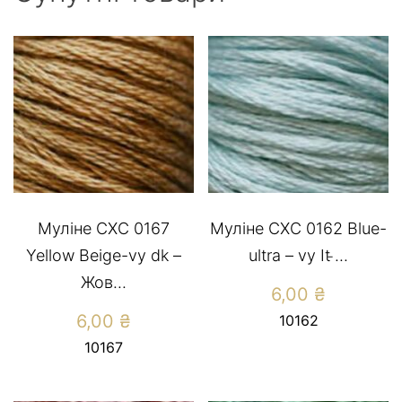
Муліне СХС 0167
Муліне СХС 0162 Blue-
Yellow Beige-vy dk –
ultra – vy It ̵...
Жов...
6,00
₴
6,00
₴
10162
10167