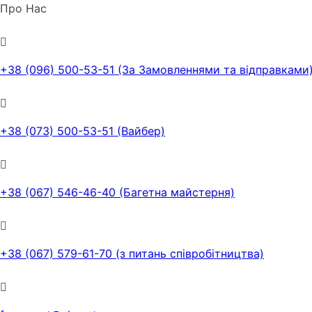
Про Нас
+38 (096) 500-53-51 (За Замовленнями та відправками
+38 (073) 500-53-51 (Вайбер)
+38 (067) 546-46-40 (Багетна майстерня)
+38 (067) 579-61-70 (з питань співробітництва)