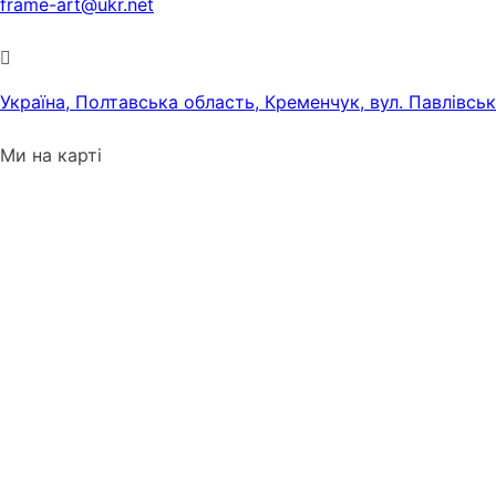
frame-art@ukr.net
Україна, Полтавська область, Кременчук, вул. Павлівсь
Ми на карті