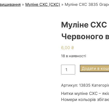
 вишивання
»
Муліне СХС (CXC)
»
Муліне СХС 3835 Grap
Муліне СХС 
Червоного 
6,00
₴
18 в наявності
Муліне
Додати в кош
СХС
3835
Grape
Артикул:
13835
Категорі
med
Нитки муліне СХС – які
-
Номери кольорів збіга
Червоного
винограду