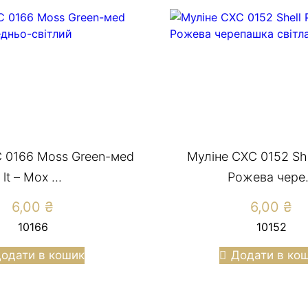
 0166 Moss Green-меd
Муліне CXC 0152 Shel
lt – Мох ...
Рожева чере.
6,00
₴
6,00
₴
10166
10152
одати в кошик
Додати в ко