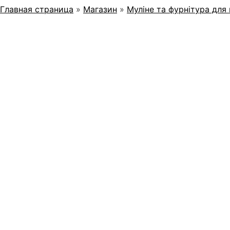
Главная страница
»
Магазин
»
Муліне та фурнітура для