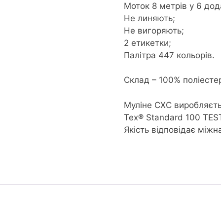
Моток 8 метрів у 6 дод
середній
Не линяють;
кількість
Не вигоряють;
2 етикетки;
Палітра 447 кольорів.
Склад – 100% поліесте
Муліне CXC виробляєть
Tex® Standard 100 TES
Якість відповідає між