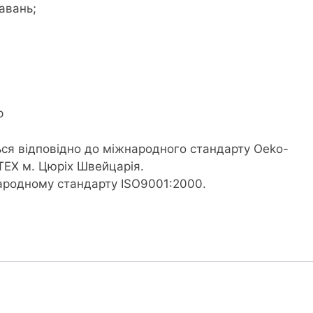
авань;
р
ся відповідно до міжнародного стандарту Oeko-
TEX м. Цюріх Швейцарія.
народному стандарту ISO9001:2000.