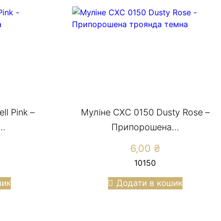
l Pink –
Муліне CXC 0150 Dusty Rose –
..
Припорошена...
6,00
₴
10150
шик
Додати в кошик