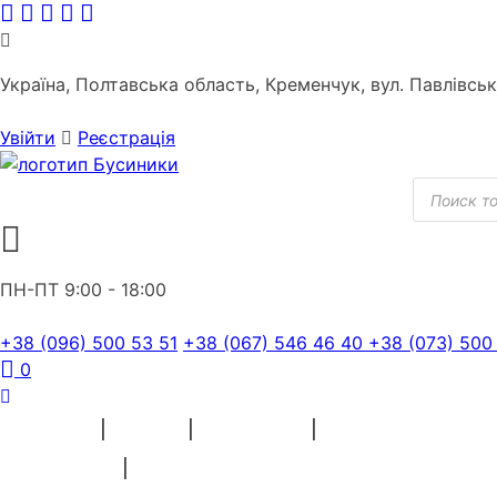
Skip
to
content
Україна, Полтавська область, Кременчук, вул. Павлівсь
Увійти
Реєстрація
Пошук
товарів
ПН-ПТ 9:00 - 18:00
+38 (096) 500 53 51
+38 (067) 546 46 40
+38 (073) 500
0
ПРЯЖА
БІСЕР
ВЫШИВКА
ШВЕЙНІ МАТЕРІАЛИ
СУВЕНІРИ