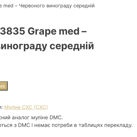
e med – Червоного винограду середній
3835 Grape med –
винограду середній
ик
я:
Муліне СХС (CXC)
сний аналог муліне DMC.
ються з DMC і немає потреби в таблицях перекладу.