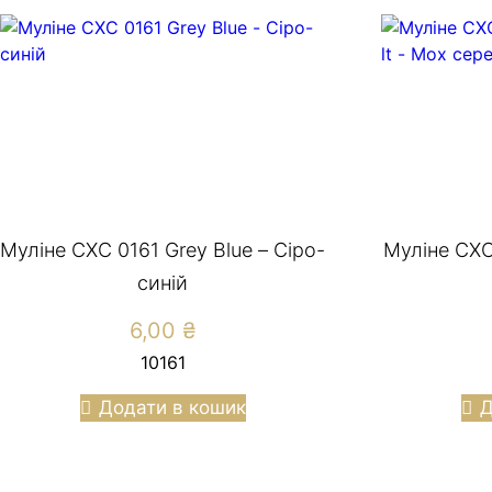
Муліне СХС 0161 Grey Blue – Сіро-
Муліне СХС
синій
6,00
₴
10161
Додати в кошик
Д