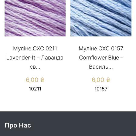
Муліне СХС 0211
Муліне СХС 0157
Lavender-It – Лаванда
Cornflower Blue –
св...
Василь...
6,00
₴
6,00
₴
10211
10157
Про Нас