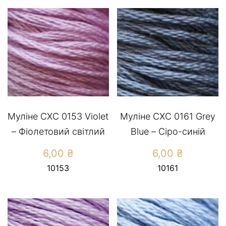
Муліне СХС 0153 Violet
Муліне СХС 0161 Grey
– Фіолетовий світлий
Blue – Сіро-синій
6,00
₴
6,00
₴
10153
10161