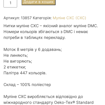
Муліне
Додати в кошик
СХС
3857
Rosewood
Артикул:
13857
Категорія:
Муліне СХС (CXC)
dk
Нитки муліне СХС – якісний аналог муліне DMC.
-
Номери кольорів збігаються з DMC і немає
Рожевого
потреби в таблицях перекладу.
дерева
темний
Моток 8 метрів у 6 додавань;
кількість
Не линяють;
Не вигоряють;
2 етикетки;
Палітра 447 кольорів.
Склад – 100% поліестер
Муліне CXC виробляється відповідно до
міжнародного стандарту Oeko-Tex® Standard