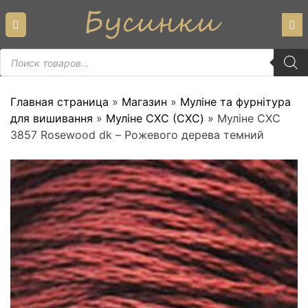
Skip
to
content
Пошук
товарів
Главная страница
»
Магазин
»
Муліне та фурнітура
для вишивання
»
Муліне СХС (CXC)
»
Муліне СХС
3857 Rosewood dk – Рожевого дерева темний