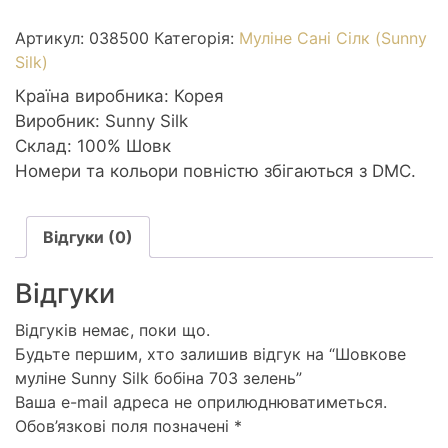
Sunny
Silk
Артикул:
038500
Категорія:
Муліне Сані Сілк (Sunny
бобіна
Silk)
703
Країна виробника: Корея
зелень
Виробник: Sunny Silk
кількість
Склад: 100% Шовк
Номери та кольори повністю збігаються з DMC.
Відгуки (0)
Відгуки
Відгуків немає, поки що.
Будьте першим, хто залишив відгук на “Шовкове
муліне Sunny Silk бобіна 703 зелень”
Ваша e-mail адреса не оприлюднюватиметься.
Обов’язкові поля позначені
*