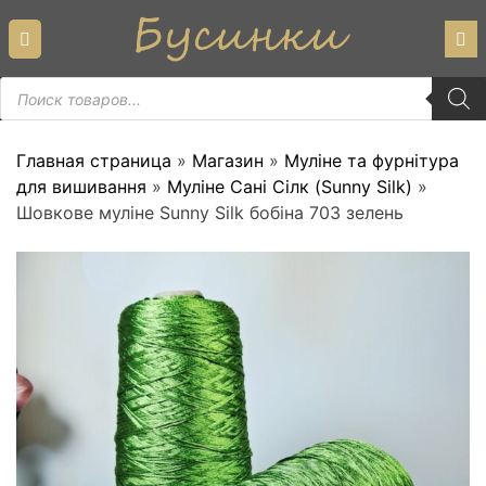
Skip
to
content
Пошук
товарів
Главная страница
»
Магазин
»
Муліне та фурнітура
для вишивання
»
Муліне Сані Сілк (Sunny Silk)
»
Шовкове муліне Sunny Silk бобіна 703 зелень