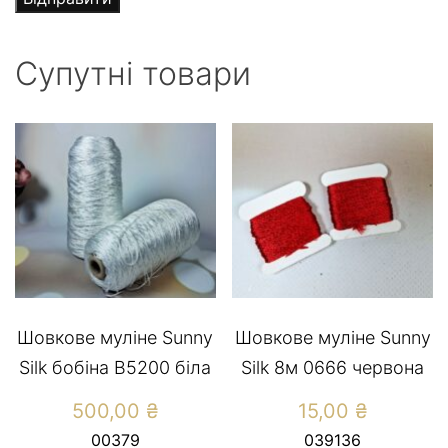
Супутні товари
Шовкове муліне Sunny
Шовкове муліне Sunny
Silk бобіна B5200 біла
Silk 8м 0666 червона
500,00
₴
15,00
₴
00379
039136