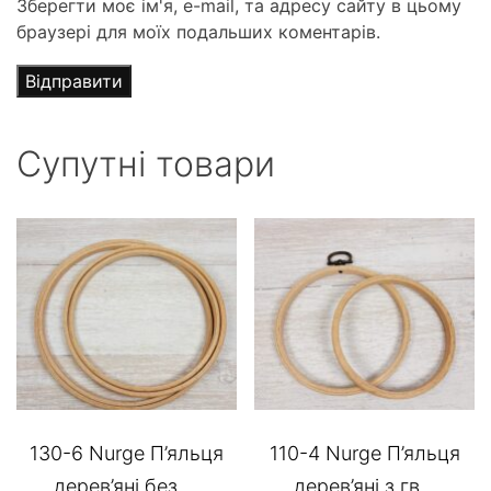
Зберегти моє ім'я, e-mail, та адресу сайту в цьому
браузері для моїх подальших коментарів.
Супутні товари
130-6 Nurge П’яльця
110-4 Nurge П’яльця
дерев’яні без ...
дерев’яні з гв...