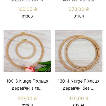
160,00
₴
378,00
₴
01306
01104
100-6 Nurge П’яльця
130-4 Nurge П’яльця
дерев’яні з гв...
дерев’яні без ...
277,00
₴
170,00
₴
01006
01304