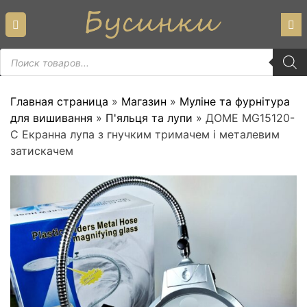
Skip
to
content
Пошук
товарів
Главная страница
»
Магазин
»
Муліне та фурнітура
для вишивання
»
П'яльця та лупи
»
ДОМЕ MG15120-
C Екранна лупа з гнучким тримачем і металевим
затискачем