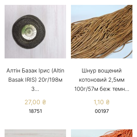
Алтін Базак Ірис (Altin
Шнур вощений
Basak IRIS) 20г/198м
котоновий 2,5мм
3...
100г/57м беж темн...
27,00
₴
1,10
₴
18751
00197