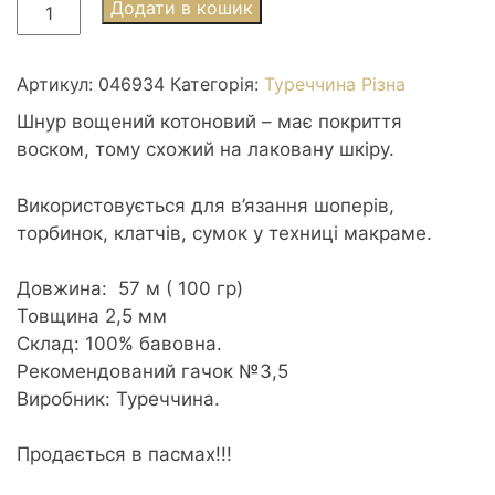
Шнур
Додати в кошик
вощений
котоновий
2,5мм
Артикул:
046934
Категорія:
Туреччина Різна
100г/57м
Шнур вощений котоновий – має покриття
графiт
воском, тому схожий на лаковану шкіру.
пасмо
кількість
Використовується для в’язання шоперів,
торбинок, клатчів, сумок у техниці макраме.
Довжина: 57 м ( 100 гр)
Товщина 2,5 мм
Склад: 100% бавовна.
Рекомендований гачок №3,5
Виробник: Туреччина.
Продається в пасмах!!!