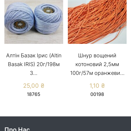
Алтін Базак Ірис (Altin
Шнур вощений
Basak IRIS) 20г/198м
котоновий 2,5мм
3...
100г/57м оранжеви...
25,00
₴
1,10
₴
18765
00198
Про Нас