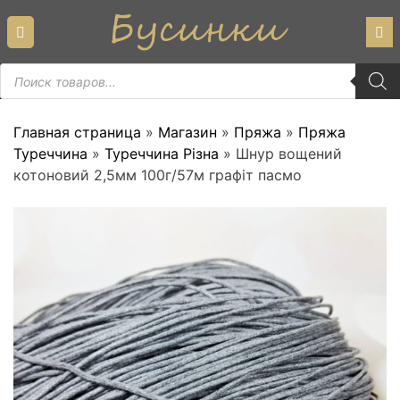
Skip
to
content
Пошук
товарів
Главная страница
»
Магазин
»
Пряжа
»
Пряжа
Туреччина
»
Туреччина Різна
»
Шнур вощений
котоновий 2,5мм 100г/57м графiт пасмо