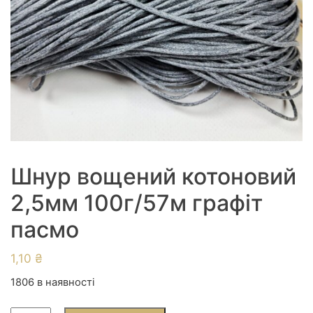
Шнур вощений котоновий
2,5мм 100г/57м графiт
пасмо
1,10
₴
1806 в наявності