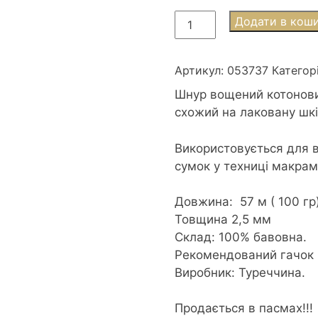
Шнур
Додати в кош
вощений
котоновий
2,5мм
Артикул:
053737
Категор
100г/57м
Шнур вощений котонови
капучино
схожий на лаковану шк
пасмо
кількість
Використовується для в
сумок у техниці макрам
Довжина: 57 м ( 100 гр
Товщина 2,5 мм
Склад: 100% бавовна.
Рекомендований гачок
Виробник: Туреччина.
Продається в пасмах!!!