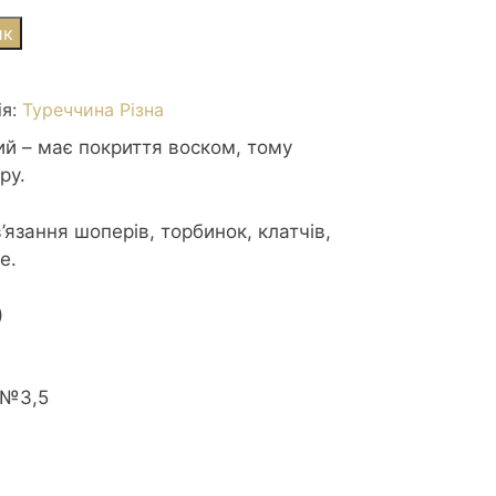
ик
ія:
Туреччина Різна
й – має покриття воском, тому
іру.
’язання шоперів, торбинок, клатчів,
е.
)
 №3,5