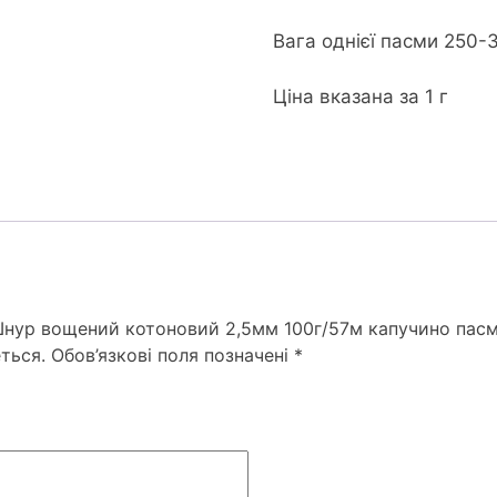
Вага однієї пасми 250-
Ціна вказана за 1 г
“Шнур вощений котоновий 2,5мм 100г/57м капучино пас
ться.
Обов’язкові поля позначені
*