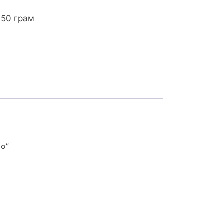
350 грам
мо”