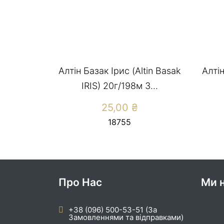
Алтін Базак Ірис (Altin Basak
Алтін
IRIS) 20г/198м 3...
25,00
₴
18755
Про Нас
Ми н
+38 (096) 500-53-51 (За
Замовленнями та відправками)