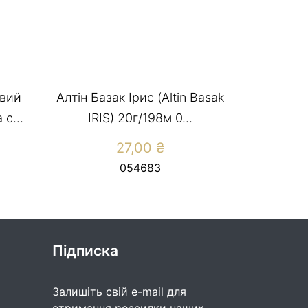
вий
Алтін Базак Ірис (Altin Basak
с...
IRIS) 20г/198м 0...
27,00
₴
054683
Підписка
Залишіть свій e-mail для
отримання розсилки наших