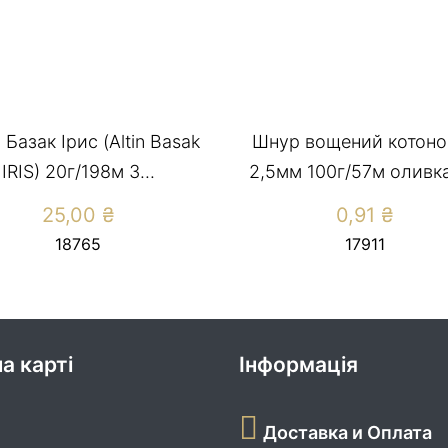
 Базак Ірис (Altin Basak
Шнур вощений котоно
IRIS) 20г/198м 3...
2,5мм 100г/57м оливка 
25,00
₴
0,91
₴
18765
17911
а карті
Інформація
Доставка и Оплата