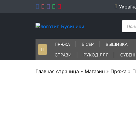
Skip
Україн
to
content
Пошу
товар
ПРЯЖА
БІСЕР
ВЫШИВКА
СТРАЗИ
РУКОДІЛЛЯ
СУВЕН
Главная страница
»
Магазин
»
Пряжа
»
П