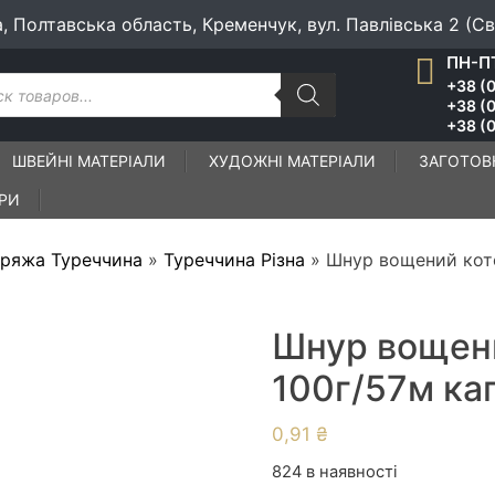
а, Полтавська область, Кременчук, вул. Павлівська 2 (С
ПН-ПТ
к
+38 (0
ів
+38 (
+38 (0
ШВЕЙНІ МАТЕРІАЛИ
ХУДОЖНІ МАТЕРІАЛИ
ЗАГОТОВ
ІРИ
ряжа Туреччина
»
Туреччина Різна
»
Шнур вощений кот
Шнур вощен
100г/57м ка
0,91
₴
824 в наявності