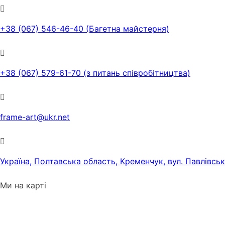
+38 (067) 546-46-40 (Багетна майстерня)
+38 (067) 579-61-70 (з питань співробітництва)
frame-art@ukr.net
Україна, Полтавська область, Кременчук, вул. Павлівсь
Ми на карті