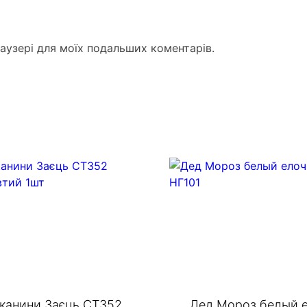
раузері для моїх подальших коментарів.
тканини Заєць СТ352
Дед Мороз белый 