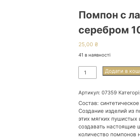
Помпон с л
серебром 1
25,00
₴
41 в наявності
Помпон
Додати в кош
с
лавсаном
2,0см
Артикул:
07359
Категорі
белый
Состав: синтетическое
с
Создание изделий из п
серебром
этих мягких пушистых
10шт
создавать настоящие ш
кількість
количество помпонов н