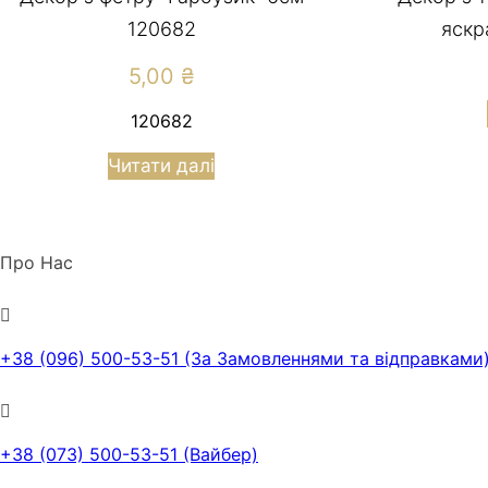
120682
яскр
5,00
₴
120682
Читати далі
Про Нас
+38 (096) 500-53-51 (За Замовленнями та відправками
+38 (073) 500-53-51 (Вайбер)