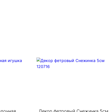
елочная
Декор фетровый Снежинка 5см