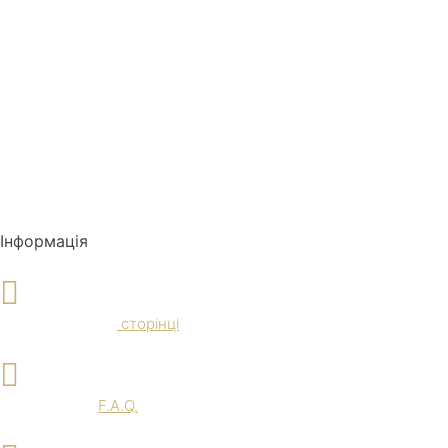
Інформація
Доставка и Оплата
Ознайомтеся на
сторінці
F.A.Q.
Перегляньте
F.A.Q.