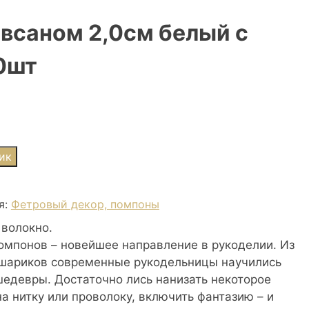
авсаном 2,0см белый с
0шт
ик
я:
Фетровый декор, помпоны
 волокно.
омпонов – новейшее направление в рукоделии. Из
 шариков современные рукодельницы научились
едевры. Достаточно лись нанизать некоторое
а нитку или проволоку, включить фантазию – и