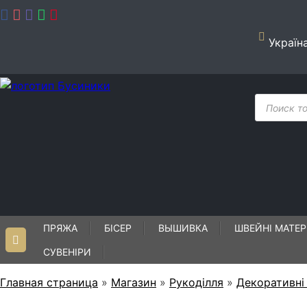
Skip
to
content
Україн
Пошук
товарів
ПРЯЖА
БІСЕР
ВЫШИВКА
ШВЕЙНІ МАТЕР
СУВЕНІРИ
Главная страница
»
Магазин
»
Рукоділля
»
Декоративні