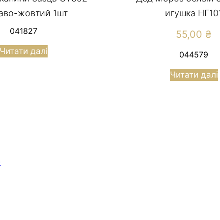
аво-жовтий 1шт
игушка НГ10
041827
55,00
₴
Читати далі
044579
Читати далі
)