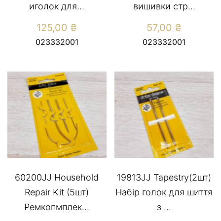
иголок для...
вишивки стр...
125,00
₴
57,00
₴
023332001
023332001
60200JJ Household
19813JJ Tapestry(2шт)
Repair Kit (5шт)
Набір голок для шиття
Ремкопмплек...
з ...