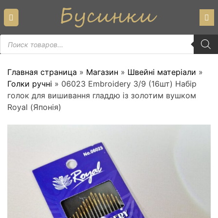
Skip
to
content
Пошук
товарів
Главная страница
»
Магазин
»
Швейні матеріали
»
Голки ручні
»
06023 Embroidery 3/9 (16шт) Набір
голок для вишивання гладдю із золотим вушком
Royal (Японія)