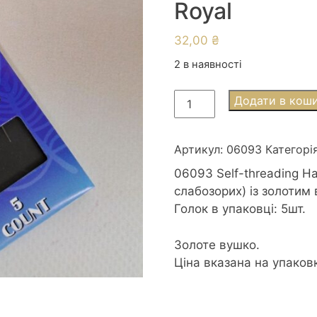
Royal
32,00
₴
2 в наявності
06093
Додати в кош
Self-
threading
Набір
Артикул:
06093
Категорі
голок
06093 Self-threading Н
легкодіючих
слабозорих) із золотим
(для
Голок в упаковці: 5шт.
людей
з
Золоте вушко.
вадами
Ціна вказана на упаковк
зору)
із
золотим