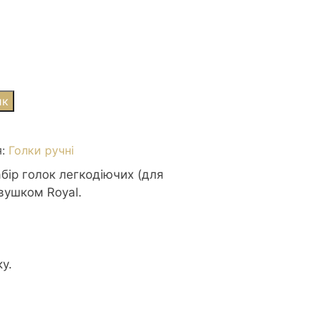
ик
я:
Голки ручні
абір голок легкодіючих (для
 вушком Royal.
у.