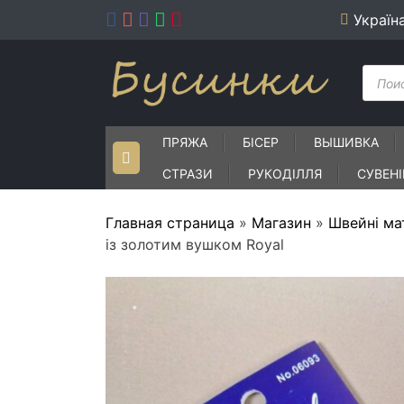
Skip
Україн
to
content
Пошу
товар
ПРЯЖА
БІСЕР
ВЫШИВКА
СТРАЗИ
РУКОДІЛЛЯ
СУВЕН
Главная страница
»
Магазин
»
Швейні ма
із золотим вушком Royal