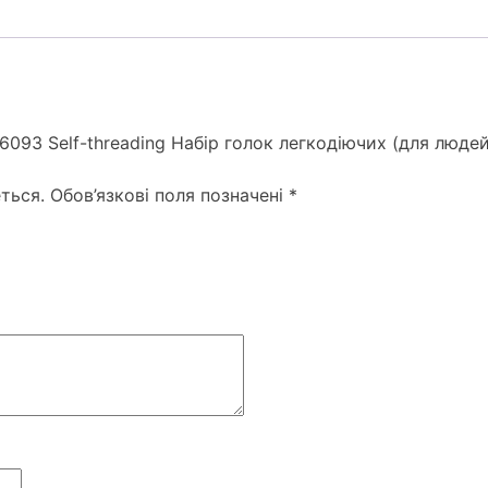
вушком
Royal
кількість
6093 Self-threading Набір голок легкодіючих (для люде
ться.
Обов’язкові поля позначені
*