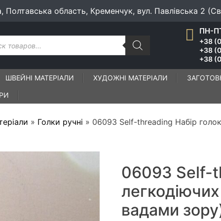
а, Полтавська область, Кременчук, вул. Павлівська 2 (С
ПН-ПТ
к
+38 (0
ів
+38 (
+38 (0
ШВЕЙНІ МАТЕРІАЛИ
ХУДОЖНІ МАТЕРІАЛИ
ЗАГОТОВ
ІРИ
теріали
»
Голки ручні
»
06093 Self-threading Набір голо
06093 Self-t
легкодіючих
вадами зору