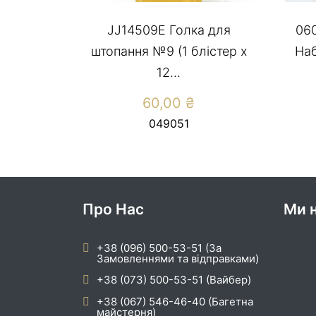
JJ14509E Голка для
060
штопання №9 (1 блістер х
Наб
12...
60,00
₴
049051
Про Нас
Ми н
+38 (096) 500-53-51 (За
Замовленнями та відправками)
+38 (073) 500-53-51 (Вайбер)
+38 (067) 546-46-40 (Багетна
майстерня)