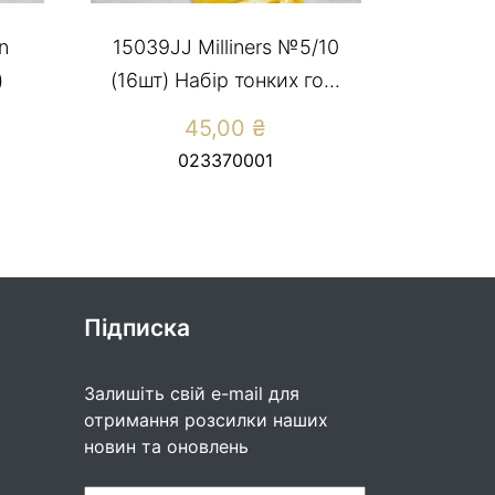
n
15039JJ Milliners №5/10
)
(16шт) Набір тонких го...
45,00
₴
023370001
Підписка
Залишіть свій e-mail для
отримання розсилки наших
новин та оновлень