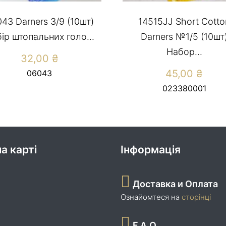
43 Darners 3/9 (10шт)
14515JJ Short Cotto
ір штопальних голо...
Darners №1/5 (10шт
Набор...
32,00
₴
45,00
₴
06043
023380001
а карті
Інформація
Доставка и Оплата
Ознайомтеся на
сторінці
F.A.Q.