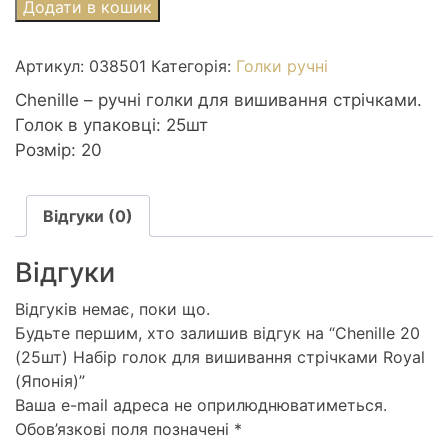
Chenille
Додати в кошик
20
(25шт)
Артикул:
038501
Категорія:
Голки ручні
Набір
голок
Chenille – ручні голки для вишивання стрічками.
для
Голок в упаковці: 25шт
вишивання
Розмір: 20
стрічками
Royal
Відгуки (0)
(Японія)
кількість
Відгуки
Відгуків немає, поки що.
Будьте першим, хто залишив відгук на “Chenille 20
(25шт) Набір голок для вишивання стрічками Royal
(Японія)”
Ваша e-mail адреса не оприлюднюватиметься.
Обов’язкові поля позначені
*