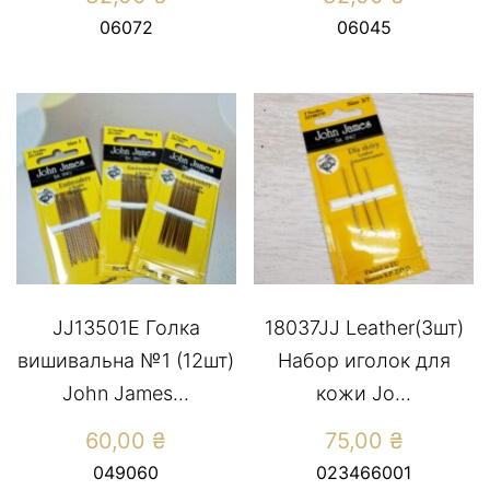
06072
06045
JJ13501Е Голка
18037JJ Leather(3шт)
вишивальна №1 (12шт)
Набор иголок для
John James...
кожи Jo...
60,00
₴
75,00
₴
049060
023466001