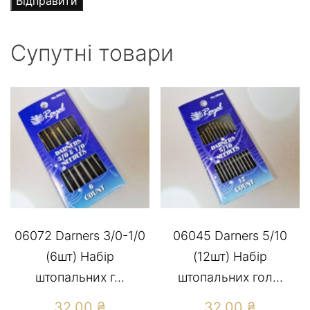
Супутні товари
06072 Darners 3/0-1/0
06045 Darners 5/10
(6шт) Набір
(12шт) Набір
штопальних г...
штопальних гол...
32,00
₴
32,00
₴