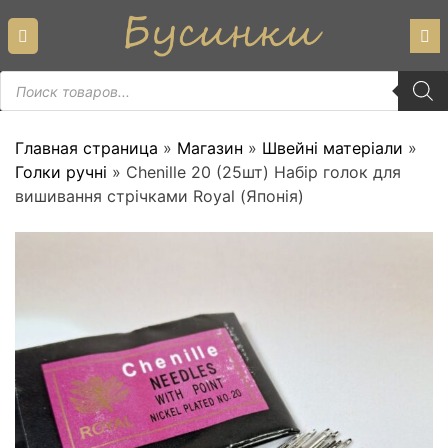
Skip
to
content
Пошук
товарів
Главная страница
»
Магазин
»
Швейні матеріали
»
Голки ручні
»
Chenille 20 (25шт) Набір голок для
вишивання стрічками Royal (Японія)