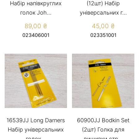
Набір напівкруглих
(12шт) Набір
голок Joh...
універсальних г...
89,00
₴
45,00
₴
023406001
023351001
16539JJ Long Darners
60900JJ Bodkin Set
Набір універсальних
(2шт) Голка для
голок...
вишивки стр...