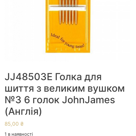
JJ48503E Голка для
шиття з великим вушком
№3 6 голок JohnJames
(Англія)
85,00
₴
1 в наявності