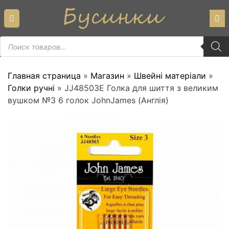
Skip
to
content
Пошук
товарів
Главная страница
»
Магазин
»
Швейні матеріали
»
Голки ручні
»
JJ48503E Голка для шиття з великим
вушком №3 6 голок JohnJames (Англія)