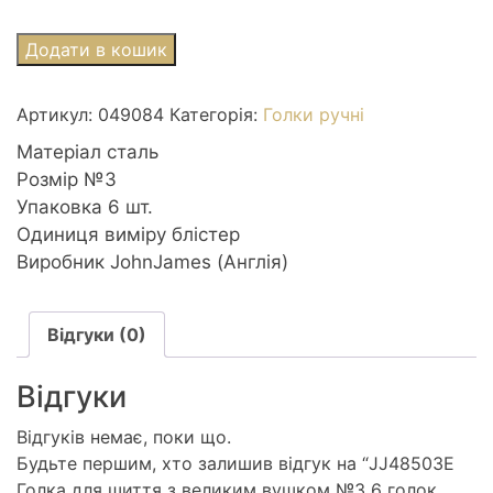
JJ48503E
Додати в кошик
Голка
для
Артикул:
049084
Категорія:
Голки ручні
шиття
з
Матеріал сталь
великим
Розмір №3
вушком
Упаковка 6 шт.
№3
Одиниця виміру блістер
6
Виробник JohnJames (Англія)
голок
JohnJames
Відгуки (0)
(Англія)
кількість
Відгуки
Відгуків немає, поки що.
Будьте першим, хто залишив відгук на “JJ48503E
Голка для шиття з великим вушком №3 6 голок